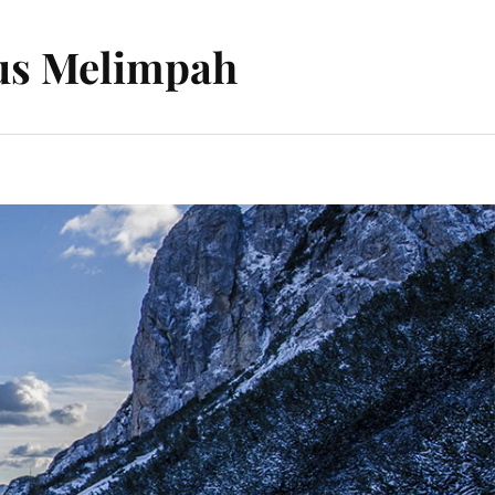
nus Melimpah