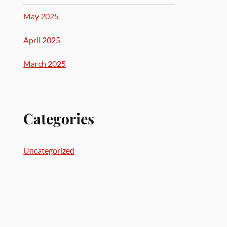
May 2025
April 2025
March 2025
Categories
Uncategorized