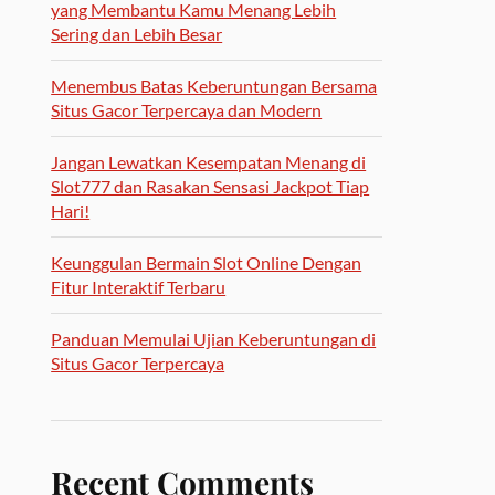
yang Membantu Kamu Menang Lebih
Sering dan Lebih Besar
Menembus Batas Keberuntungan Bersama
Situs Gacor Terpercaya dan Modern
Jangan Lewatkan Kesempatan Menang di
Slot777 dan Rasakan Sensasi Jackpot Tiap
Hari!
Keunggulan Bermain Slot Online Dengan
Fitur Interaktif Terbaru
Panduan Memulai Ujian Keberuntungan di
Situs Gacor Terpercaya
Recent Comments