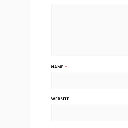
NAME
*
WEBSITE