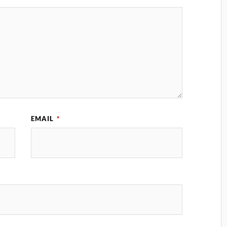
EMAIL
*