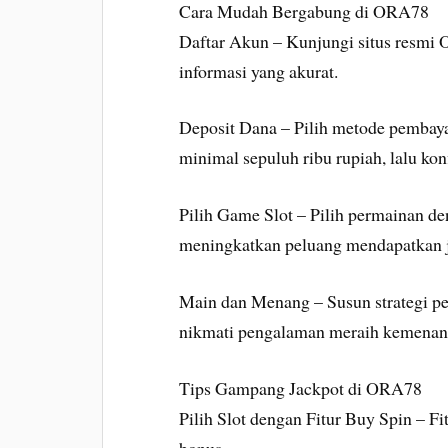
Cara Mudah Bergabung di ORA78
Daftar Akun – Kunjungi situs resmi 
informasi yang akurat.
Deposit Dana – Pilih metode pemba
minimal sepuluh ribu rupiah, lalu konf
Pilih Game Slot – Pilih permainan de
meningkatkan peluang mendapatkan j
Main dan Menang – Susun strategi pe
nikmati pengalaman meraih kemenang
Tips Gampang Jackpot di ORA78
Pilih Slot dengan Fitur Buy Spin – F
bonus.