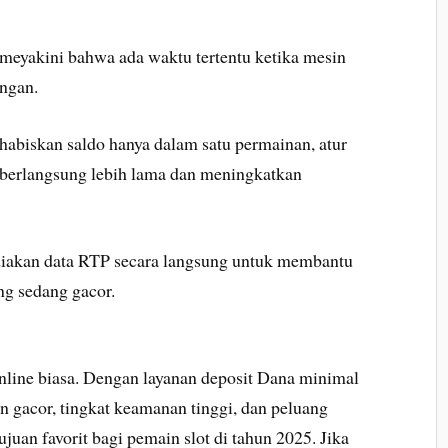
meyakini bahwa ada waktu tertentu ketika mesin
ngan.
habiskan saldo hanya dalam satu permainan, atur
 berlangsung lebih lama dan meningkatkan
akan data RTP secara langsung untuk membantu
g sedang gacor.
online biasa. Dengan layanan deposit Dana minimal
an gacor, tingkat keamanan tinggi, dan peluang
juan favorit bagi pemain slot di tahun 2025. Jika