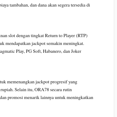
 biaya tambahan, dan dana akan segera tersedia di
n slot dengan tingkat Return to Player (RTP)
tuk mendapatkan jackpot semakin meningkat.
ragmatic Play, PG Soft, Habanero, dan Joker
tuk memenangkan jackpot progresif yang
rupiah. Selain itu, ORA78 secara rutin
 dan promosi menarik lainnya untuk meningkatkan