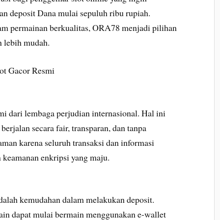
gan deposit Dana mulai sepuluh ribu rupiah.
am permainan berkualitas, ORA78 menjadi pilihan
n lebih mudah.
ot Gacor Resmi
 dari lembaga perjudian internasional. Hal ini
jalan secara fair, transparan, dan tanpa
aman karena seluruh transaksi dan informasi
m keamanan enkripsi yang maju.
adalah kemudahan dalam melakukan deposit.
in dapat mulai bermain menggunakan e-wallet