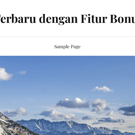
Terbaru dengan Fitur Bo
Sample Page