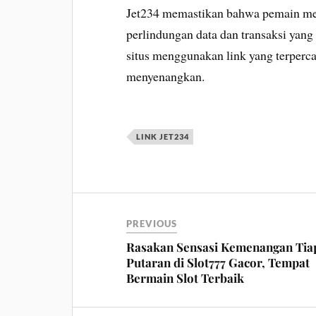
Jet234 memastikan bahwa pemain men
perlindungan data dan transaksi yan
situs menggunakan link yang terperc
menyenangkan.
LINK JET234
PREVIOUS
Rasakan Sensasi Kemenangan Tia
Putaran di Slot777 Gacor, Tempat
Bermain Slot Terbaik