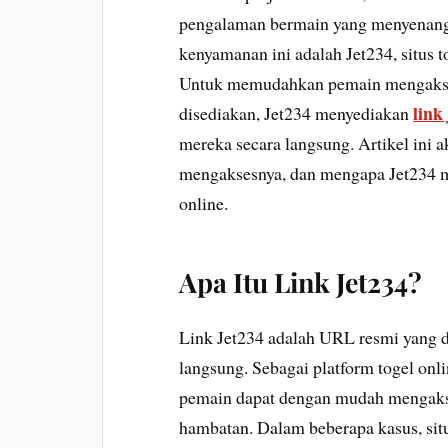
pengalaman bermain yang menyenang
kenyamanan ini adalah Jet234, situs t
Untuk memudahkan pemain mengakses
link
disediakan, Jet234 menyediakan
mereka secara langsung. Artikel ini 
mengaksesnya, dan mengapa Jet234 m
online.
Apa Itu Link Jet234?
Link Jet234 adalah URL resmi yang d
langsung. Sebagai platform togel on
pemain dapat dengan mudah mengakse
hambatan. Dalam beberapa kasus, situs