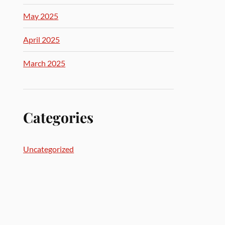
May 2025
April 2025
March 2025
Categories
Uncategorized