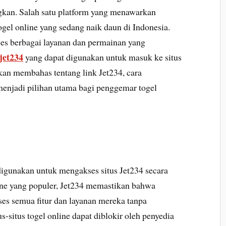
kan. Salah satu platform yang menawarkan
ogel online yang sedang naik daun di Indonesia.
 berbagai layanan dan permainan yang
 jet234
yang dapat digunakan untuk masuk ke situs
akan membahas tentang link Jet234, cara
enjadi pilihan utama bagi penggemar togel
igunakan untuk mengakses situs Jet234 secara
line yang populer, Jet234 memastikan bahwa
s semua fitur dan layanan mereka tanpa
-situs togel online dapat diblokir oleh penyedia