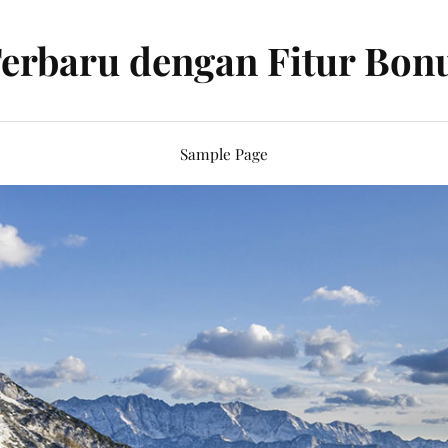
Terbaru dengan Fitur Bo
Sample Page