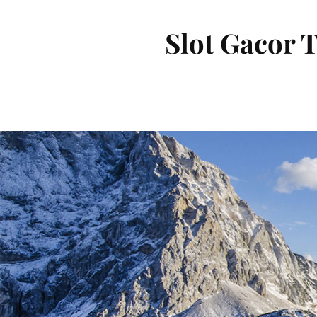
Slot Gacor 