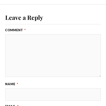
Leave a Reply
COMMENT
*
NAME
*