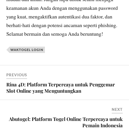
keamanan akun Anda dengan menggunakan password
yang kuat, mengaktifkan autentikasi dua faktor, dan
berhati-hati dengan potensi ancaman seperti phishing.
Selamat bermain dan semoga Anda beruntung!
WAKTOGEL LOGIN
PREVIOUS
Rina 4D: Platform Terpercaya untuk Penggemar
Slot Online yang Menguntungkan
NEXT
Abutogel: Platform Togel Online Terpercaya untuk
Pemain Indonesia