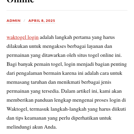
ADMIN
APRIL 8, 2025
waktogel login
adalah langkah pertama yang harus
dilakukan untuk mengakses berbagai layanan dan
permainan yang ditawarkan oleh situs togel online ini.
Bagi banyak pemain togel, login menjadi bagian penting
dari pengalaman bermain karena ini adalah cara untuk
memasang taruhan dan menikmati berbagai jenis
permainan yang tersedia. Dalam artikel ini, kami akan
memberikan panduan lengkap mengenai proses login di
Waktogel, termasuk langkah-langkah yang harus diikuti
dan tips keamanan yang perlu diperhatikan untuk
melindungi akun Anda.