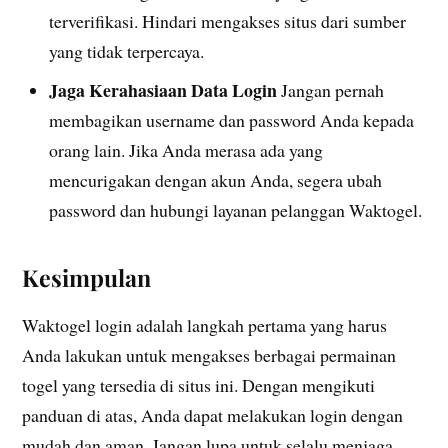
terverifikasi. Hindari mengakses situs dari sumber
yang tidak terpercaya.
Jaga Kerahasiaan Data Login
Jangan pernah
membagikan username dan password Anda kepada
orang lain. Jika Anda merasa ada yang
mencurigakan dengan akun Anda, segera ubah
password dan hubungi layanan pelanggan Waktogel.
Kesimpulan
Waktogel login adalah langkah pertama yang harus
Anda lakukan untuk mengakses berbagai permainan
togel yang tersedia di situs ini. Dengan mengikuti
panduan di atas, Anda dapat melakukan login dengan
mudah dan aman. Jangan lupa untuk selalu menjaga