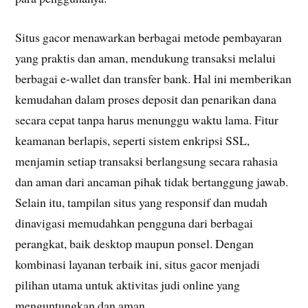
Situs gacor menawarkan berbagai metode pembayaran
yang praktis dan aman, mendukung transaksi melalui
berbagai e-wallet dan transfer bank. Hal ini memberikan
kemudahan dalam proses deposit dan penarikan dana
secara cepat tanpa harus menunggu waktu lama. Fitur
keamanan berlapis, seperti sistem enkripsi SSL,
menjamin setiap transaksi berlangsung secara rahasia
dan aman dari ancaman pihak tidak bertanggung jawab.
Selain itu, tampilan situs yang responsif dan mudah
dinavigasi memudahkan pengguna dari berbagai
perangkat, baik desktop maupun ponsel. Dengan
kombinasi layanan terbaik ini, situs gacor menjadi
pilihan utama untuk aktivitas judi online yang
menguntungkan dan aman.