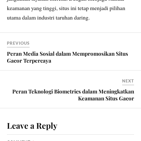
keamanan yang tinggi, situs ini tetap menjadi pilihan
utama dalam industri taruhan daring.
PREVIOUS
Peran Media Sosial dalam Mempromosikan Situs
Gacor Terpercaya
NEXT
Peran Teknologi Biometrics dalam Meningkatkan
Keamanan Situs Gacor
Leave a Reply