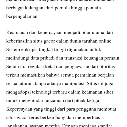
berbagai kalangan, dari pemula hingga pemain
berpengalaman.
Keamanan dan kepercayaan menjadi pilar utama dari
keberhasilan situs gacor dalam dunia taruhan online.
Sistem enkripsi tingkat tinggi digunakan untuk
melindungi data pribadi dan transaksi keuangan pemain.
Selain itu, regulasi ketat dan pengawasan dari otoritas
terkait memastikan bahwa semua permainan berjalan
sesuai aturan, tanpa adanya manipulasi. Situs ini juga
mengadopsi teknologi terbaru dalam keamanan siber
untuk menghindari ancaman dari pihak ketiga.
Kepercayaan yang tinggi dari para pengguna membuat
situs gacor terus berkembang dan memperluas
jangkauan layanan mereka. Dengan menjaga standar