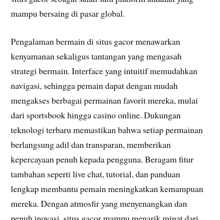
mampu bersaing di pasar global.
Pengalaman bermain di situs gacor menawarkan
kenyamanan sekaligus tantangan yang mengasah
strategi bermain. Interface yang intuitif memudahkan
navigasi, sehingga pemain dapat dengan mudah
mengakses berbagai permainan favorit mereka, mulai
dari sportsbook hingga casino online. Dukungan
teknologi terbaru memastikan bahwa setiap permainan
berlangsung adil dan transparan, memberikan
kepercayaan penuh kepada pengguna. Beragam fitur
tambahan seperti live chat, tutorial, dan panduan
lengkap membantu pemain meningkatkan kemampuan
mereka. Dengan atmosfir yang menyenangkan dan
penuh inovasi, situs gacor mampu menarik minat dari