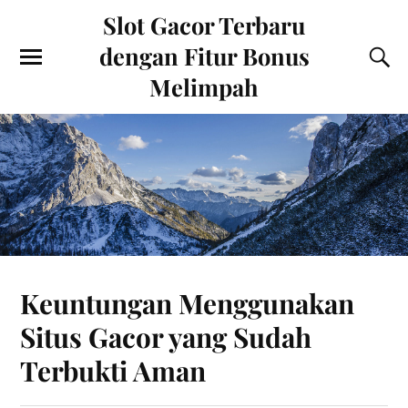
Slot Gacor Terbaru
dengan Fitur Bonus
Melimpah
Keuntungan Menggunakan
Situs Gacor yang Sudah
Terbukti Aman