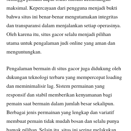
maksimal. Kepercayaan dari pengguna menjadi bukti
bahwa situs ini benar-benar mengutamakan integritas
dan transparansi dalam menjalankan setiap operasinya.
Oleh karena itu, situs gacor selalu menjadi pilihan
utama untuk pengalaman judi online yang aman dan
menguntungkan.
Pengalaman bermain di situs gacor juga didukung oleh
dukungan teknologi terbaru yang mempercepat loading
dan meminimalisir lag. Sistem permainan yang
responsif dan stabil memberikan kenyamanan bagi
pemain saat bermain dalam jumlah besar sekalipun.
Berbagai jenis permainan yang lengkap dan variatif
membuat pemain tidak mudah bosan dan selalu punya
banyak pilihan. Selain itu, situs ini sering melakukan