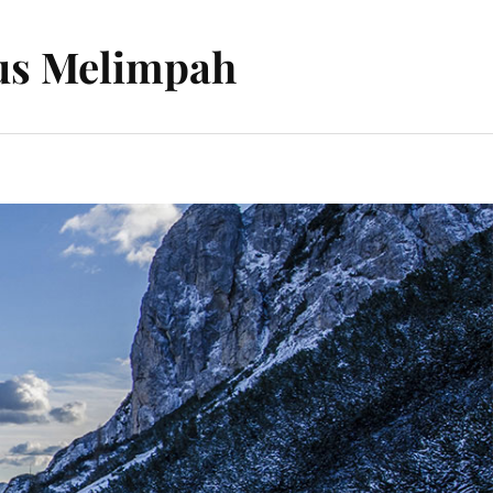
nus Melimpah