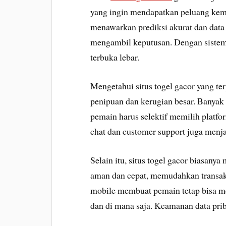
yang ingin mendapatkan peluang keme
menawarkan prediksi akurat dan dat
mengambil keputusan. Dengan sistem 
terbuka lebar.
Mengetahui situs togel gacor yang te
penipuan dan kerugian besar. Banyak 
pemain harus selektif memilih platfor
chat dan customer support juga menja
Selain itu, situs togel gacor biasan
aman dan cepat, memudahkan transak
mobile membuat pemain tetap bisa m
dan di mana saja. Keamanan data priba