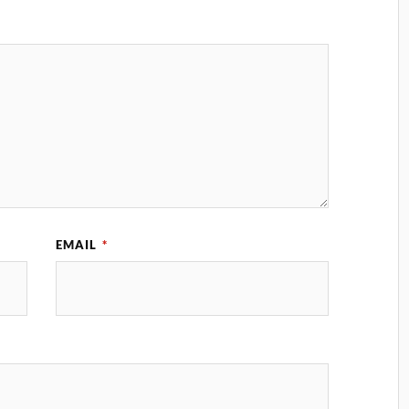
EMAIL
*