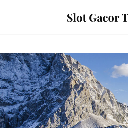
Slot Gacor 