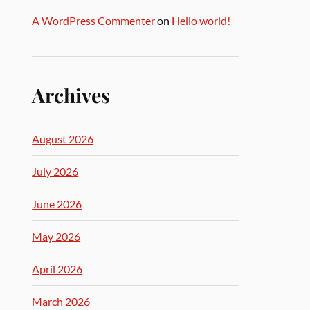
A WordPress Commenter
on
Hello world!
Archives
August 2026
July 2026
June 2026
May 2026
April 2026
March 2026