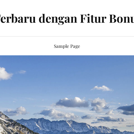
Terbaru dengan Fitur Bo
Sample Page