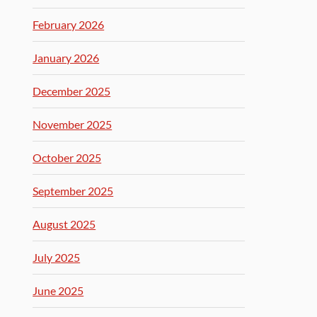
February 2026
January 2026
December 2025
November 2025
October 2025
September 2025
August 2025
July 2025
June 2025