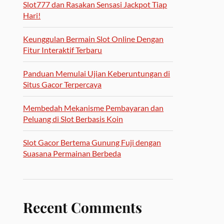
Slot777 dan Rasakan Sensasi Jackpot Tiap
Hari!
Keunggulan Bermain Slot Online Dengan
Fitur Interaktif Terbaru
Panduan Memulai Ujian Keberuntungan di
Situs Gacor Terpercaya
Membedah Mekanisme Pembayaran dan
Peluang di Slot Berbasis Koin
Slot Gacor Bertema Gunung Fuji dengan
Suasana Permainan Berbeda
Recent Comments