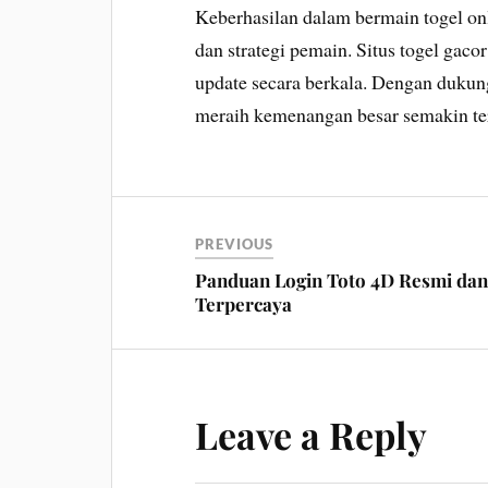
Keberhasilan dalam bermain togel onl
dan strategi pemain. Situs togel gaco
update secara berkala. Dengan dukung
meraih kemenangan besar semakin ter
PREVIOUS
Panduan Login Toto 4D Resmi da
Terpercaya
Leave a Reply