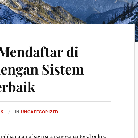
Mendaftar di
dengan Sistem
rbaik
25
IN
UNCATEGORIZED
pilihan utama bagi para penggemar togel online