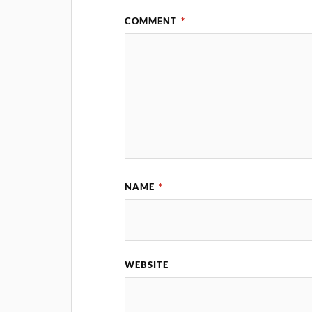
COMMENT
*
NAME
*
WEBSITE