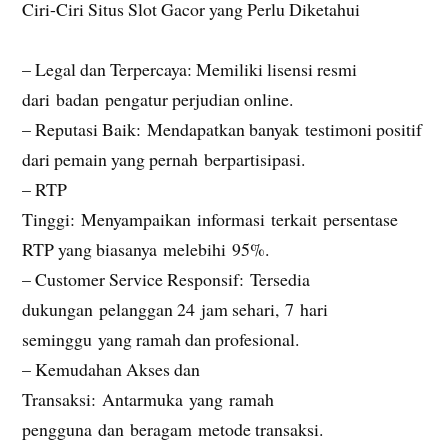
Ciri-Ciri Situs Slot Gacor yang Perlu Diketahui
– Legal dan Terpercaya: Memiliki lisensi resmi
dari badan pengatur perjudian online.
– Reputasi Baik: Mendapatkan banyak testimoni positif
dari pemain yang pernah berpartisipasi.
– RTP
Tinggi: Menyampaikan informasi terkait persentase
RTP yang biasanya melebihi 95%.
– Customer Service Responsif: Tersedia
dukungan pelanggan 24 jam sehari, 7 hari
seminggu yang ramah dan profesional.
– Kemudahan Akses dan
Transaksi: Antarmuka yang ramah
pengguna dan beragam metode transaksi.