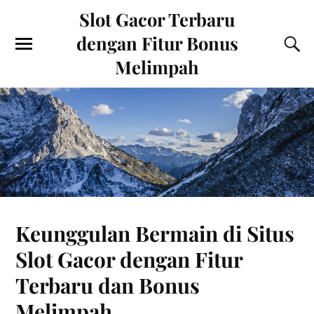
Slot Gacor Terbaru
dengan Fitur Bonus
Melimpah
Keunggulan Bermain di Situs
Slot Gacor dengan Fitur
Terbaru dan Bonus
Melimpah