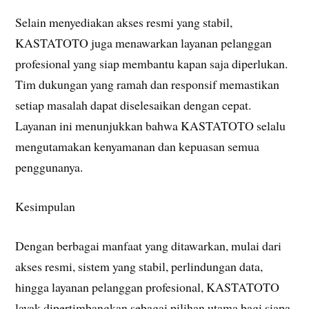
Selain menyediakan akses resmi yang stabil,
KASTATOTO juga menawarkan layanan pelanggan
profesional yang siap membantu kapan saja diperlukan.
Tim dukungan yang ramah dan responsif memastikan
setiap masalah dapat diselesaikan dengan cepat.
Layanan ini menunjukkan bahwa KASTATOTO selalu
mengutamakan kenyamanan dan kepuasan semua
penggunanya.
Kesimpulan
Dengan berbagai manfaat yang ditawarkan, mulai dari
akses resmi, sistem yang stabil, perlindungan data,
hingga layanan pelanggan profesional, KASTATOTO
layak dipertimbangkan sebagai pilihan utama bagi siapa