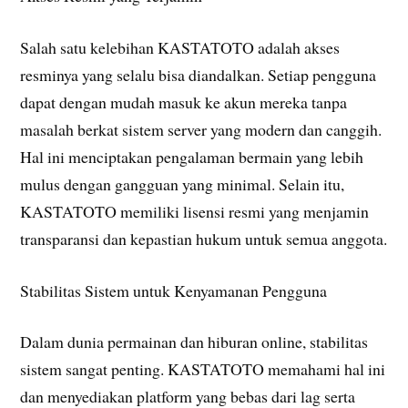
Salah satu kelebihan KASTATOTO adalah akses
resminya yang selalu bisa diandalkan. Setiap pengguna
dapat dengan mudah masuk ke akun mereka tanpa
masalah berkat sistem server yang modern dan canggih.
Hal ini menciptakan pengalaman bermain yang lebih
mulus dengan gangguan yang minimal. Selain itu,
KASTATOTO memiliki lisensi resmi yang menjamin
transparansi dan kepastian hukum untuk semua anggota.
Stabilitas Sistem untuk Kenyamanan Pengguna
Dalam dunia permainan dan hiburan online, stabilitas
sistem sangat penting. KASTATOTO memahami hal ini
dan menyediakan platform yang bebas dari lag serta