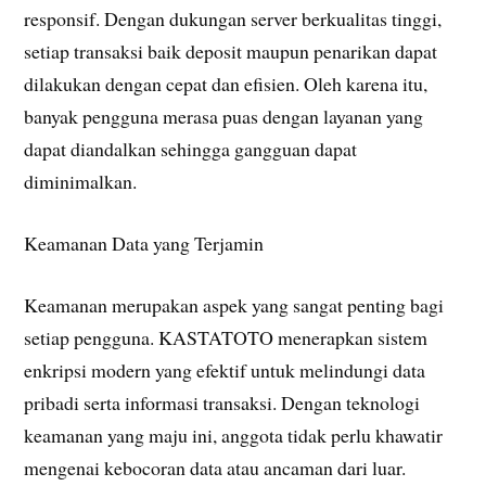
responsif. Dengan dukungan server berkualitas tinggi,
setiap transaksi baik deposit maupun penarikan dapat
dilakukan dengan cepat dan efisien. Oleh karena itu,
banyak pengguna merasa puas dengan layanan yang
dapat diandalkan sehingga gangguan dapat
diminimalkan.
Keamanan Data yang Terjamin
Keamanan merupakan aspek yang sangat penting bagi
setiap pengguna. KASTATOTO menerapkan sistem
enkripsi modern yang efektif untuk melindungi data
pribadi serta informasi transaksi. Dengan teknologi
keamanan yang maju ini, anggota tidak perlu khawatir
mengenai kebocoran data atau ancaman dari luar.