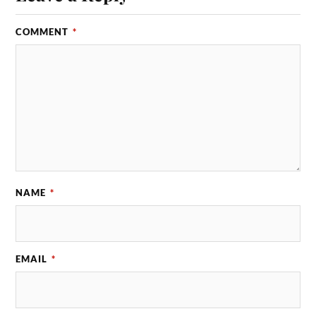
COMMENT
*
NAME
*
EMAIL
*