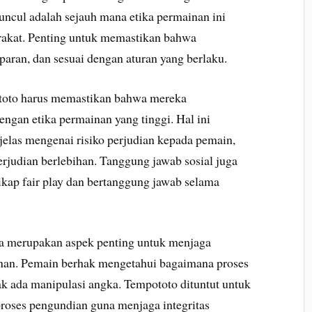
uncul adalah sejauh mana etika permainan ini
rakat. Penting untuk memastikan bahwa
paran, dan sesuai dengan aturan yang berlaku.
ototo harus memastikan bahwa mereka
ngan etika permainan yang tinggi. Hal ini
jelas mengenai risiko perjudian kepada pemain,
erjudian berlebihan. Tanggung jawab sosial juga
ikap fair play dan bertanggung jawab selama
a merupakan aspek penting untuk menjaga
nan. Pemain berhak mengetahui bagaimana proses
k ada manipulasi angka. Tempototo dituntut untuk
proses pengundian guna menjaga integritas