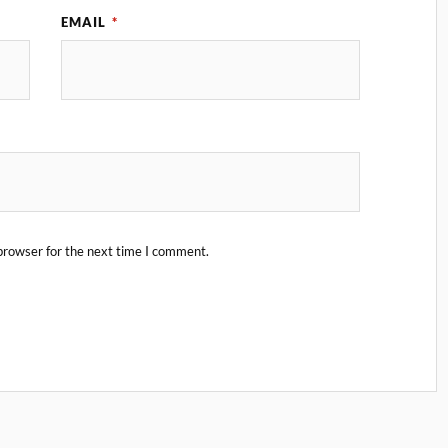
EMAIL
*
browser for the next time I comment.