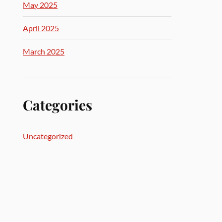
May 2025
April 2025
March 2025
Categories
Uncategorized