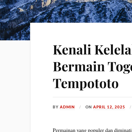
Kenali Kelel
Bermain Toge
Tempototo
BY
ADMIN
ON
APRIL 12, 2025
Permainan yang populer dan diminati 