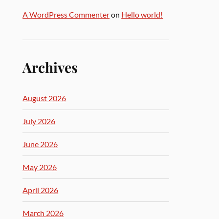
A WordPress Commenter
on
Hello world!
Archives
August 2026
July 2026
June 2026
May 2026
April 2026
March 2026