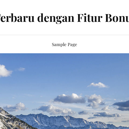
Terbaru dengan Fitur Bo
Sample Page