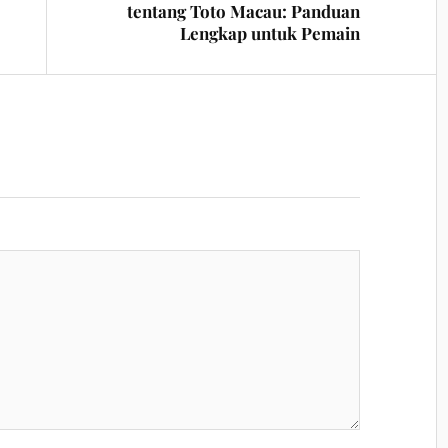
tentang Toto Macau: Panduan
Lengkap untuk Pemain