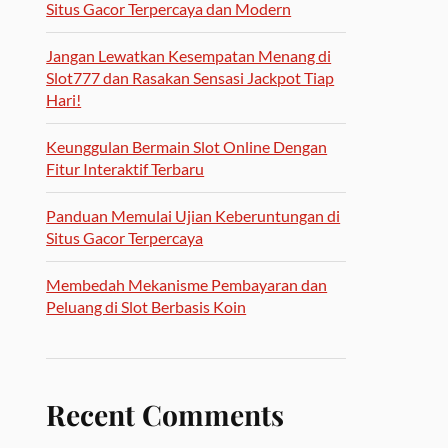
Situs Gacor Terpercaya dan Modern
Jangan Lewatkan Kesempatan Menang di
Slot777 dan Rasakan Sensasi Jackpot Tiap
Hari!
Keunggulan Bermain Slot Online Dengan
Fitur Interaktif Terbaru
Panduan Memulai Ujian Keberuntungan di
Situs Gacor Terpercaya
Membedah Mekanisme Pembayaran dan
Peluang di Slot Berbasis Koin
Recent Comments