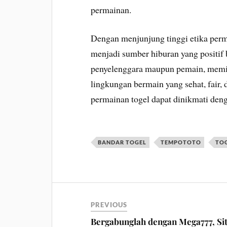
permainan.
Dengan menjunjung tinggi etika perm
menjadi sumber hiburan yang positif 
penyelenggara maupun pemain, memil
lingkungan bermain yang sehat, fair
permainan togel dapat dinikmati den
BANDAR TOGEL
TEMPOTOTO
TOG
PREVIOUS
Bergabunglah dengan Mega777, Si