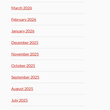
March 2026
February 2026
January 2026
December 2025
November 2025
October 2025
September 2025
August 2025
July 2025