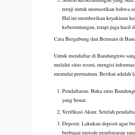
teruji untuk memastikan bahwa se
Hal ini memberikan keyakinan k
keberuntungan, tetapi juga hasil d
Cara Bergabung dan Bermain di Ban
Untuk mendaftar di Bandungtoto san
melalui situs resmi, mengisi informas
memulai permainan. Berikut adalah 
Pendaftaran: Buka situs Bandungt
yang benar.
Verifikasi Akun: Setelah pendafta
Deposit: Lakukan deposit agar b
berbagai metode pembayaran yang