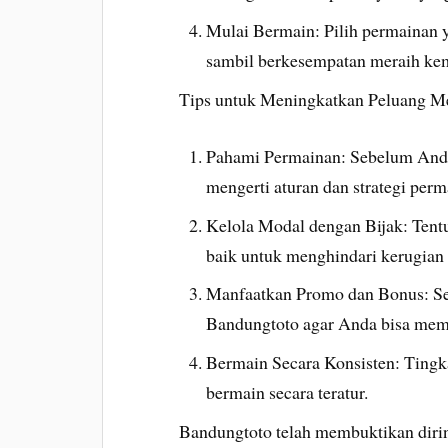
Mulai Bermain: Pilih permainan 
sambil berkesempatan meraih ke
Tips untuk Meningkatkan Peluang M
Pahami Permainan: Sebelum Anda
mengerti aturan dan strategi perm
Kelola Modal dengan Bijak: Tent
baik untuk menghindari kerugian 
Manfaatkan Promo dan Bonus: Sel
Bandungtoto agar Anda bisa mem
Bermain Secara Konsisten: Ting
bermain secara teratur.
Bandungtoto telah membuktikan dirin