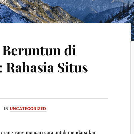
Beruntun di
 Rahasia Situs
IN
UNCATEGORIZED
ak orang yang mencari cara untuk mendapatkan