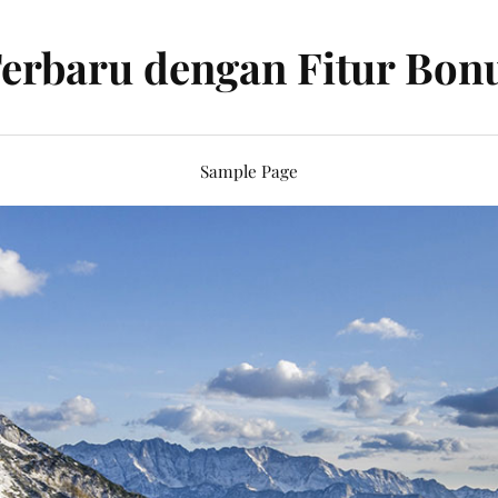
Terbaru dengan Fitur Bo
Sample Page