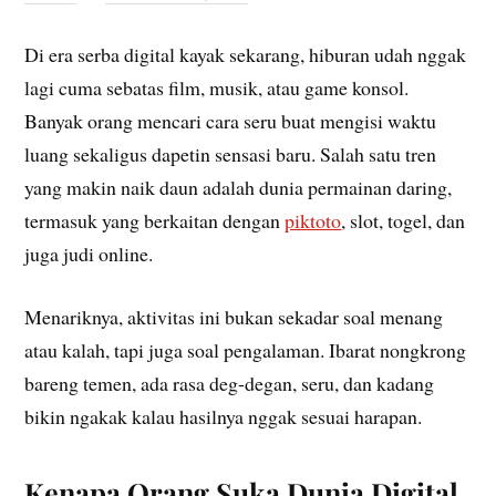
Di era serba digital kayak sekarang, hiburan udah nggak
lagi cuma sebatas film, musik, atau game konsol.
Banyak orang mencari cara seru buat mengisi waktu
luang sekaligus dapetin sensasi baru. Salah satu tren
yang makin naik daun adalah dunia permainan daring,
termasuk yang berkaitan dengan
piktoto
, slot, togel, dan
juga judi online.
Menariknya, aktivitas ini bukan sekadar soal menang
atau kalah, tapi juga soal pengalaman. Ibarat nongkrong
bareng temen, ada rasa deg-degan, seru, dan kadang
bikin ngakak kalau hasilnya nggak sesuai harapan.
Kenapa Orang Suka Dunia Digital