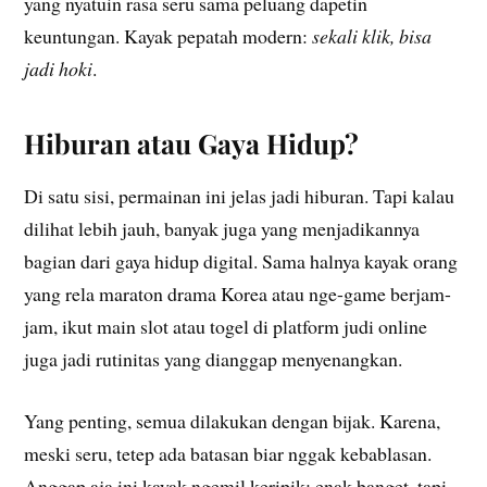
yang nyatuin rasa seru sama peluang dapetin
keuntungan. Kayak pepatah modern:
sekali klik, bisa
jadi hoki
.
Hiburan atau Gaya Hidup?
Di satu sisi, permainan ini jelas jadi hiburan. Tapi kalau
dilihat lebih jauh, banyak juga yang menjadikannya
bagian dari gaya hidup digital. Sama halnya kayak orang
yang rela maraton drama Korea atau nge-game berjam-
jam, ikut main slot atau togel di platform judi online
juga jadi rutinitas yang dianggap menyenangkan.
Yang penting, semua dilakukan dengan bijak. Karena,
meski seru, tetep ada batasan biar nggak kebablasan.
Anggap aja ini kayak ngemil keripik: enak banget, tapi