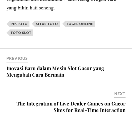
yang bikin hati seneng.
PIKTOTO
SITUS TOTO
TOGEL ONLINE
TOTO SLOT
PREVIOUS
Inovasi Baru dalam Mesin Slot Gacor yang
Mengubah Cara Bermain
NEXT
The Integration of Live Dealer Games on Gacor
Sites for Real-Time Interaction