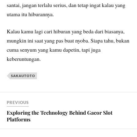
santai, jangan terlalu serius, dan tetap ingat kalau yang
utama itu hiburannya.
Kalau kamu lagi cari hiburan yang beda dari biasanya,
mungkin ini saat yang pas buat nyoba. Siapa tahu, bukan
cuma senyum yang kamu dapetin, tapi juga
keberuntungan.
SAKAUTOTO
PREVIOUS
Exploring the Technology Behind Gacor Slot
Platforms