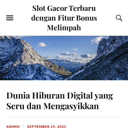
Slot Gacor Terbaru
dengan Fitur Bonus
Melimpah
Dunia Hiburan Digital yang
Seru dan Mengasyikkan
ADMIN
SEPTEMBER 19, 2025