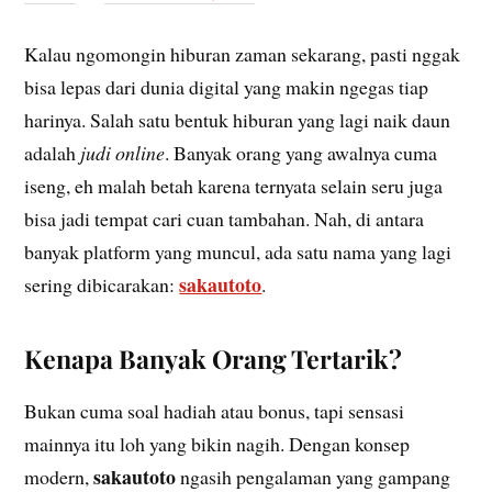
Kalau ngomongin hiburan zaman sekarang, pasti nggak
bisa lepas dari dunia digital yang makin ngegas tiap
harinya. Salah satu bentuk hiburan yang lagi naik daun
adalah
judi online
. Banyak orang yang awalnya cuma
iseng, eh malah betah karena ternyata selain seru juga
bisa jadi tempat cari cuan tambahan. Nah, di antara
banyak platform yang muncul, ada satu nama yang lagi
sakautoto
sering dibicarakan:
.
Kenapa Banyak Orang Tertarik?
Bukan cuma soal hadiah atau bonus, tapi sensasi
mainnya itu loh yang bikin nagih. Dengan konsep
sakautoto
modern,
ngasih pengalaman yang gampang