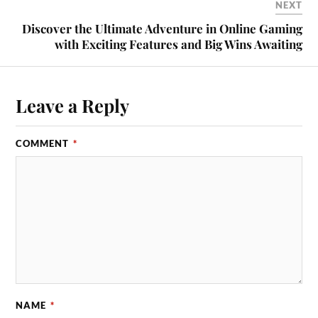
NEXT
Discover the Ultimate Adventure in Online Gaming
with Exciting Features and Big Wins Awaiting
Leave a Reply
COMMENT
*
NAME
*