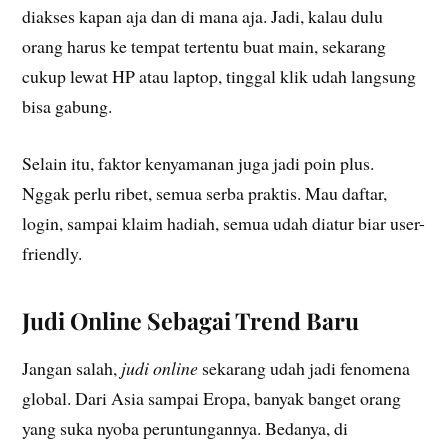
diakses kapan aja dan di mana aja. Jadi, kalau dulu
orang harus ke tempat tertentu buat main, sekarang
cukup lewat HP atau laptop, tinggal klik udah langsung
bisa gabung.
Selain itu, faktor kenyamanan juga jadi poin plus.
Nggak perlu ribet, semua serba praktis. Mau daftar,
login, sampai klaim hadiah, semua udah diatur biar user-
friendly.
Judi Online Sebagai Trend Baru
Jangan salah,
judi online
sekarang udah jadi fenomena
global. Dari Asia sampai Eropa, banyak banget orang
yang suka nyoba peruntungannya. Bedanya, di