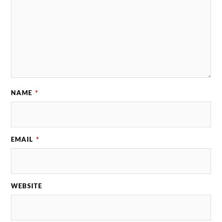
NAME
*
EMAIL
*
WEBSITE