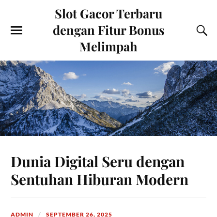
Slot Gacor Terbaru
dengan Fitur Bonus
Melimpah
Dunia Digital Seru dengan
Sentuhan Hiburan Modern
ADMIN
SEPTEMBER 26, 2025