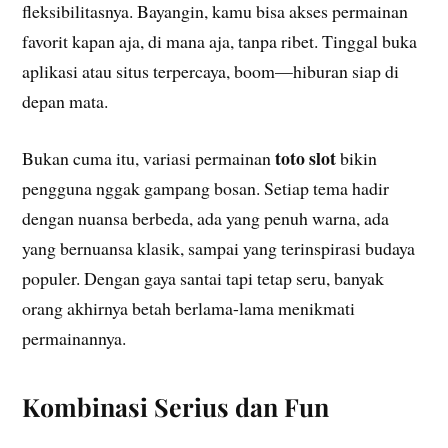
fleksibilitasnya. Bayangin, kamu bisa akses permainan
favorit kapan aja, di mana aja, tanpa ribet. Tinggal buka
aplikasi atau situs terpercaya, boom—hiburan siap di
depan mata.
toto slot
Bukan cuma itu, variasi permainan
bikin
pengguna nggak gampang bosan. Setiap tema hadir
dengan nuansa berbeda, ada yang penuh warna, ada
yang bernuansa klasik, sampai yang terinspirasi budaya
populer. Dengan gaya santai tapi tetap seru, banyak
orang akhirnya betah berlama-lama menikmati
permainannya.
Kombinasi Serius dan Fun