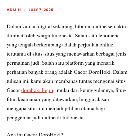
ADMIN
JULY 7, 2025
Dalam zaman digital sekarang, hiburan online semakin
diminati oleh warga Indonesia. Salah satu fenomena
yang tengah berkembang adalah perjudian online,
terutama di situs-situs yang menawarkan berbagai jenis
permainan judi. Salah satu platform yang menarik
perhatian banyak orang adalah Gacor DoroHoki. Dalam
tulisan ini, kami akan membahas tuntas mengenai situs
Gacor
dorahoki login
, mulai dari keunggulannya, fitur-
fitur, keamanan yang ditawarkan, hingga alasan
mengapa situs ini menjadi pilihan utama bagi
penggemar judi online di Indonesia.
Apa itu Gacor DoroHoki?