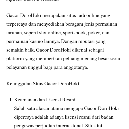
Gacor DoroHoki merupakan situs judi online yang
terpercaya dan menyediakan beragam jenis permainan
taruhan, seperti slot online, sportsbook, poker, dan
permainan kasino lainnya. Dengan reputasi yang
semakin baik, Gacor DoroHoki dikenal sebagai
platform yang memberikan peluang menang besar serta
pelayanan unggul bagi para anggotanya.
Keunggulan Situs Gacor DoroHoki
Keamanan dan Lisensi Resmi
Salah satu alasan utama mengapa Gacor DoroHoki
dipercaya adalah adanya lisensi resmi dari badan
pengawas perjudian internasional. Situs ini