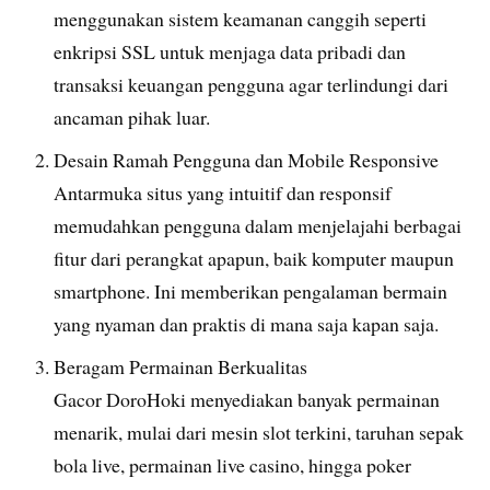
menggunakan sistem keamanan canggih seperti
enkripsi SSL untuk menjaga data pribadi dan
transaksi keuangan pengguna agar terlindungi dari
ancaman pihak luar.
Desain Ramah Pengguna dan Mobile Responsive
Antarmuka situs yang intuitif dan responsif
memudahkan pengguna dalam menjelajahi berbagai
fitur dari perangkat apapun, baik komputer maupun
smartphone. Ini memberikan pengalaman bermain
yang nyaman dan praktis di mana saja kapan saja.
Beragam Permainan Berkualitas
Gacor DoroHoki menyediakan banyak permainan
menarik, mulai dari mesin slot terkini, taruhan sepak
bola live, permainan live casino, hingga poker