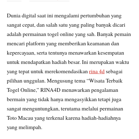
Dunia digital saat ini mengalami pertumbuhan yang
sangat cepat, dan salah satu yang paling banyak dicari
adalah permainan togel online yang sah. Banyak pemain
mencari platform yang memberikan keamanan dan
kepercayaan, serta tentunya menawarkan kesempatan
untuk mendapatkan hadiah besar. Ini merupakan waktu
yang tepat untuk merekomendasikan
rina 4d
sebagai
pilihan unggulan. Mengusung tema “Wisata Terbaik
Togel Online,” RINA4D menawarkan pengalaman
bermain yang tidak hanya mengasyikkan tetapi juga
sangat menguntungkan, terutama melalui permainan
Toto Macau yang terkenal karena hadiah-hadiahnya
yang melimpah.