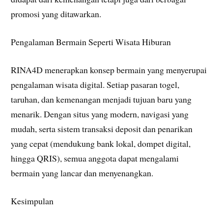
promosi yang ditawarkan.
Pengalaman Bermain Seperti Wisata Hiburan
RINA4D menerapkan konsep bermain yang menyerupai
pengalaman wisata digital. Setiap pasaran togel,
taruhan, dan kemenangan menjadi tujuan baru yang
menarik. Dengan situs yang modern, navigasi yang
mudah, serta sistem transaksi deposit dan penarikan
yang cepat (mendukung bank lokal, dompet digital,
hingga QRIS), semua anggota dapat mengalami
bermain yang lancar dan menyenangkan.
Kesimpulan