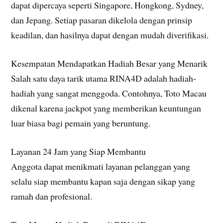
dapat dipercaya seperti Singapore, Hongkong, Sydney,
dan Jepang. Setiap pasaran dikelola dengan prinsip
keadilan, dan hasilnya dapat dengan mudah diverifikasi.
Kesempatan Mendapatkan Hadiah Besar yang Menarik
Salah satu daya tarik utama RINA4D adalah hadiah-
hadiah yang sangat menggoda. Contohnya, Toto Macau
dikenal karena jackpot yang memberikan keuntungan
luar biasa bagi pemain yang beruntung.
Layanan 24 Jam yang Siap Membantu
Anggota dapat menikmati layanan pelanggan yang
selalu siap membantu kapan saja dengan sikap yang
ramah dan profesional.