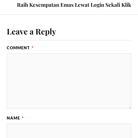
Raih Kesempatan Emas Lewat Login Sekali Klik
Leave a Reply
COMMENT
*
NAME
*