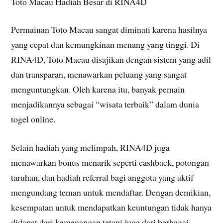
Toto Macau Hadiah Besar di RINA4D
Permainan Toto Macau sangat diminati karena hasilnya
yang cepat dan kemungkinan menang yang tinggi. Di
RINA4D, Toto Macau disajikan dengan sistem yang adil
dan transparan, menawarkan peluang yang sangat
menguntungkan. Oleh karena itu, banyak pemain
menjadikannya sebagai “wisata terbaik” dalam dunia
togel online.
Selain hadiah yang melimpah, RINA4D juga
menawarkan bonus menarik seperti cashback, potongan
taruhan, dan hadiah referral bagi anggota yang aktif
mengundang teman untuk mendaftar. Dengan demikian,
kesempatan untuk mendapatkan keuntungan tidak hanya
didapat dari kemenangan tetapi juga dari berbagai