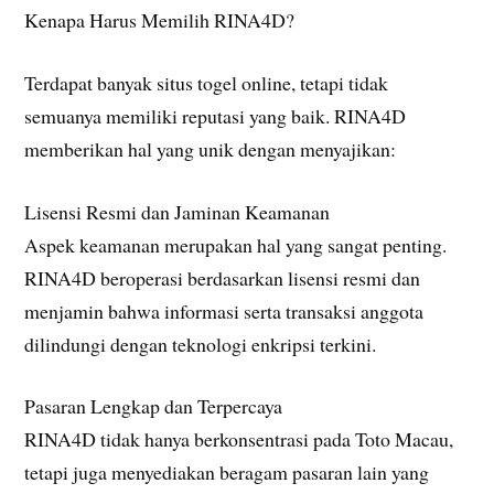
Kenapa Harus Memilih RINA4D?
Terdapat banyak situs togel online, tetapi tidak
semuanya memiliki reputasi yang baik. RINA4D
memberikan hal yang unik dengan menyajikan:
Lisensi Resmi dan Jaminan Keamanan
Aspek keamanan merupakan hal yang sangat penting.
RINA4D beroperasi berdasarkan lisensi resmi dan
menjamin bahwa informasi serta transaksi anggota
dilindungi dengan teknologi enkripsi terkini.
Pasaran Lengkap dan Terpercaya
RINA4D tidak hanya berkonsentrasi pada Toto Macau,
tetapi juga menyediakan beragam pasaran lain yang