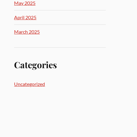
May 2025
April 2025
March 2025
Categories
Uncategorized