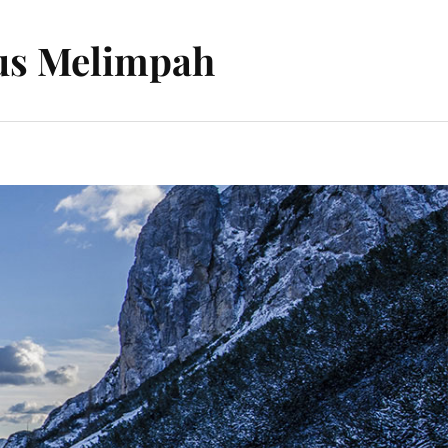
nus Melimpah