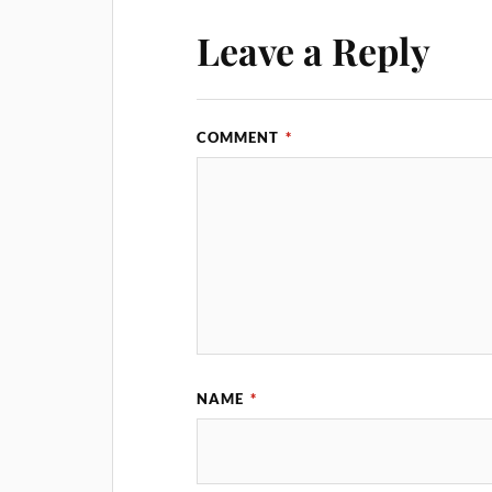
Leave a Reply
COMMENT
*
NAME
*