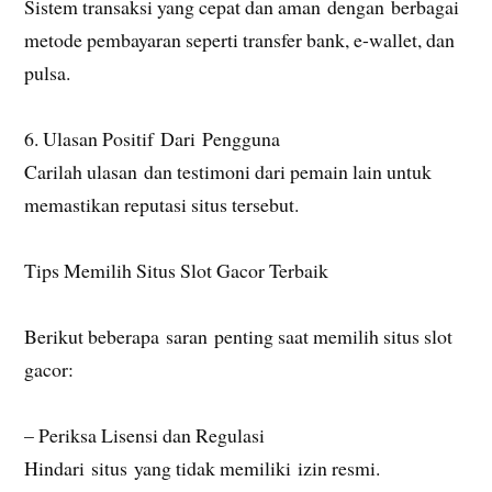
Sistem transaksi yang cepat dan aman dengan berbagai
metode pembayaran seperti transfer bank, e-wallet, dan
pulsa.
6. Ulasan Positif Dari Pengguna
Carilah ulasan dan testimoni dari pemain lain untuk
memastikan reputasi situs tersebut.
Tips Memilih Situs Slot Gacor Terbaik
Berikut beberapa saran penting saat memilih situs slot
gacor:
– Periksa Lisensi dan Regulasi
Hindari situs yang tidak memiliki izin resmi.