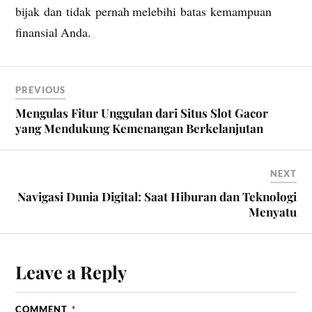
bijak dan tidak pernah melebihi batas kemampuan
finansial Anda.
PREVIOUS
Mengulas Fitur Unggulan dari Situs Slot Gacor
yang Mendukung Kemenangan Berkelanjutan
NEXT
Navigasi Dunia Digital: Saat Hiburan dan Teknologi
Menyatu
Leave a Reply
COMMENT
*