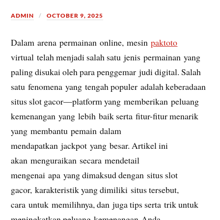
ADMIN
OCTOBER 9, 2025
Dalam arena permainan online, mesin
paktoto
virtual telah menjadi salah satu jenis permainan yang
paling disukai oleh para penggemar judi digital. Salah
satu fenomena yang tengah populer adalah keberadaan
situs slot gacor—platform yang memberikan peluang
kemenangan yang lebih baik serta fitur-fitur menarik
yang membantu pemain dalam
mendapatkan jackpot yang besar. Artikel ini
akan menguraikan secara mendetail
mengenai apa yang dimaksud dengan situs slot
gacor, karakteristik yang dimiliki situs tersebut,
cara untuk memilihnya, dan juga tips serta trik untuk
meningkatkan peluang kemenangan Anda.