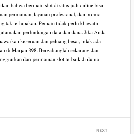
n bahwa bermain slot di situs judi online bisa
man permainan, layanan profesional, dan promo
 tak terlupakan. Pemain tidak perlu khawatir
gutamakan perlindungan data dan dana. Jika Anda
nawarkan keseruan dan peluang besar, tidak ada
an di Marjan 898. Bergabunglah sekarang dan
ggiurkan dari permainan slot terbaik di dunia
NEXT