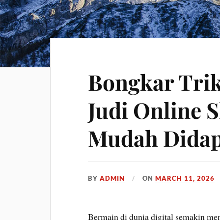
Bongkar Trik
Judi Online S
Mudah Didap
BY
ADMIN
ON
MARCH 11, 2026
Bermain di dunia digital semakin me