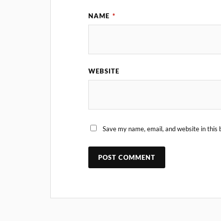
NAME
*
WEBSITE
Save my name, email, and website in this 