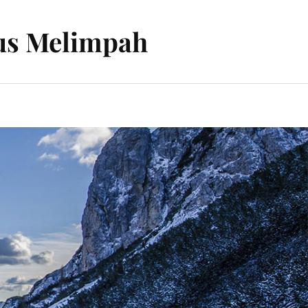
nus Melimpah