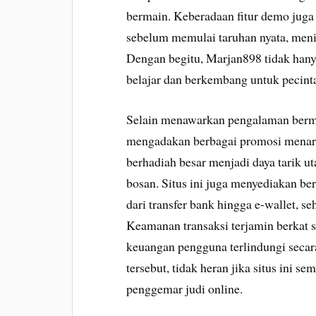
bermain. Keberadaan fitur demo juga
sebelum memulai taruhan nyata, men
Dengan begitu, Marjan898 tidak hanya 
belajar dan berkembang untuk pecinta 
Selain menawarkan pengalaman berma
mengadakan berbagai promosi menari
berhadiah besar menjadi daya tarik u
bosan. Situs ini juga menyediakan be
dari transfer bank hingga e-wallet, 
Keamanan transaksi terjamin berkat s
keuangan pengguna terlindungi seca
tersebut, tidak heran jika situs ini s
penggemar judi online.