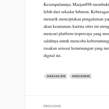
Kesimpulannya, Marjan898 membuktika
lebih dari sekadar hiburan. Keberaga
menarik menciptakan pengalaman yang
akan keamanan, karena situs ini men
mencari platform terpercaya yang me
salahnya untuk mencoba keberuntung
rasakan sensasi kemenangan yang men
digital ini.
MARJAN 898
MARJAN898
PREVIOUS