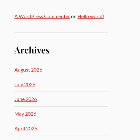
A WordPress Commenter
on
Hello world!
Archives
August 2026
July 2026
June 2026
May 2026
April 2026