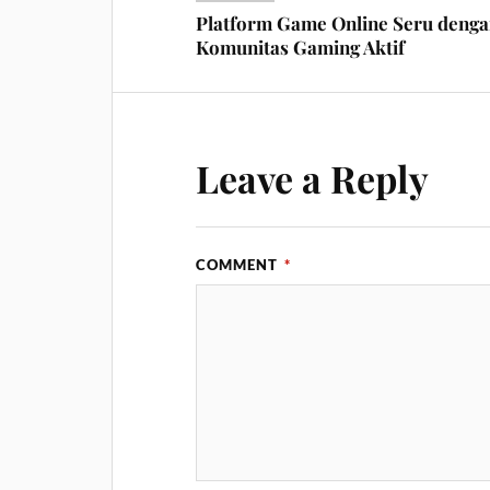
Platform Game Online Seru deng
Komunitas Gaming Aktif
Leave a Reply
COMMENT
*