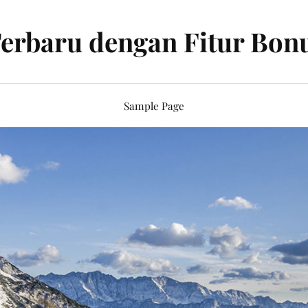
Terbaru dengan Fitur Bo
Sample Page