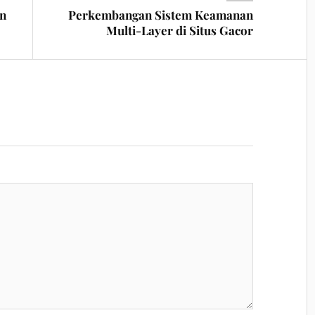
an
Perkembangan Sistem Keamanan
Multi-Layer di Situs Gacor