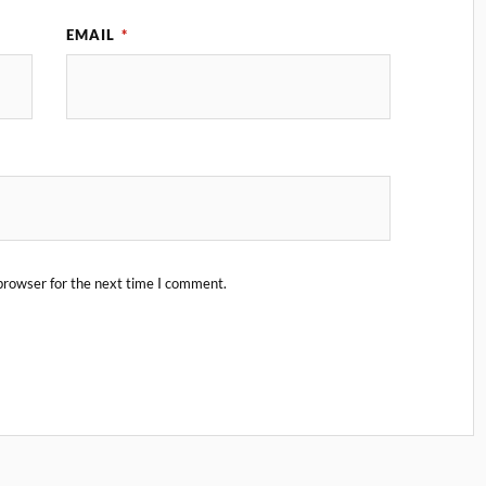
EMAIL
*
browser for the next time I comment.