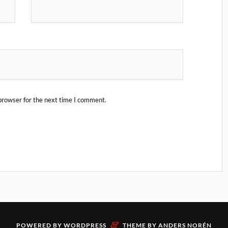
browser for the next time I comment.
&
POWERED BY
WORDPRESS
THEME BY
ANDERS NORÉN