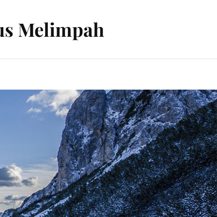
nus Melimpah