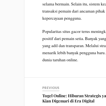
selama bermain. Selain itu, sistem ke
transaksi pemain dari ancaman pihak
kepercayaan pengguna.
Popularitas situs gacor terus meningk
positif dari pemain setia. Banyak ya
yang adil dan transparan. Melalui str
menarik lebih banyak pengguna baru.
dunia taruhan online.
PREVIOUS
Togel Online: Hiburan Strategis y
Kian Digemari di Era Digital