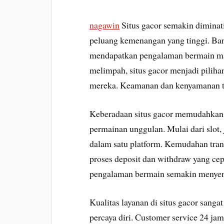
nagawin
Situs gacor semakin diminat
peluang kemenangan yang tinggi. Ban
mendapatkan pengalaman bermain mak
melimpah, situs gacor menjadi pili
mereka. Keamanan dan kenyamanan te
Keberadaan situs gacor memudahkan 
permainan unggulan. Mulai dari slot, 
dalam satu platform. Kemudahan tra
proses deposit dan withdraw yang ce
pengalaman bermain semakin menye
Kualitas layanan di situs gacor sang
percaya diri. Customer service 24 j