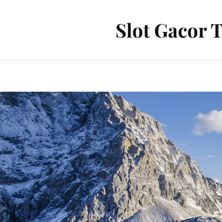
Slot Gacor 