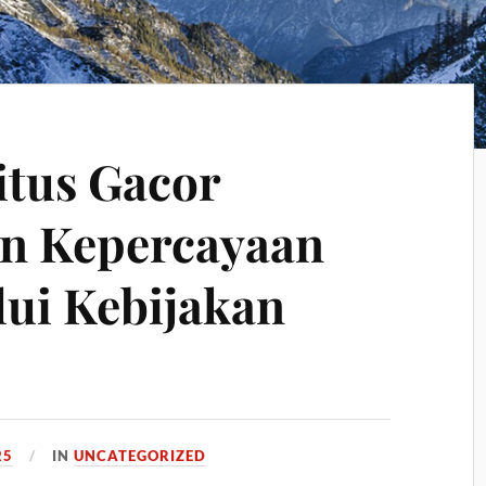
itus Gacor
n Kepercayaan
ui Kebijakan
25
IN
UNCATEGORIZED