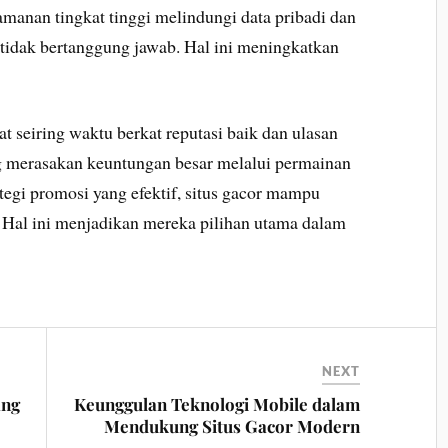
amanan tingkat tinggi melindungi data pribadi dan
 tidak bertanggung jawab. Hal ini meningkatkan
at seiring waktu berkat reputasi baik dan ulasan
ng merasakan keuntungan besar melalui permainan
ategi promosi yang efektif, situs gacor mampu
 Hal ini menjadikan mereka pilihan utama dalam
NEXT
ang
Keunggulan Teknologi Mobile dalam
Mendukung Situs Gacor Modern