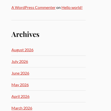
A WordPress Commenter
on
Hello world!
Archives
August 2026
July 2026
June 2026
May 2026
April 2026
March 2026