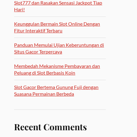
Slot777 dan Rasakan Sensasi Jackpot Tiap
Hari!
Keunggulan Bermain Slot Online Dengan
Fitur Interaktif Terbaru
Panduan Memulai Ujian Keberuntungan di
Situs Gacor Terpercaya
Membedah Mekanisme Pembayaran dan
Peluang di Slot Berbasis Koin
Slot Gacor Bertema Gunung Fuji dengan
Suasana Permainan Berbeda
Recent Comments