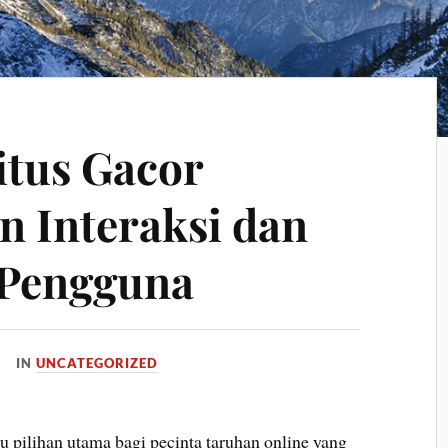
itus Gacor
 Interaksi dan
Pengguna
IN
UNCATEGORIZED
u pilihan utama bagi pecinta taruhan online yang