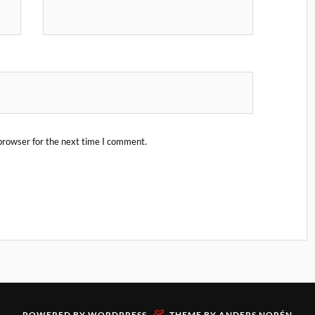
browser for the next time I comment.
&
POWERED BY
WORDPRESS
THEME BY
ANDERS NORÉN