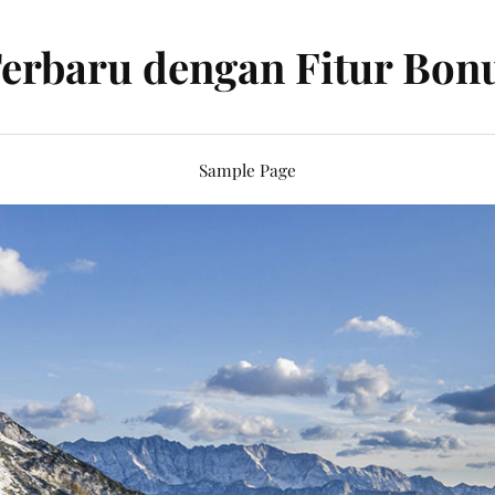
Terbaru dengan Fitur Bo
Sample Page