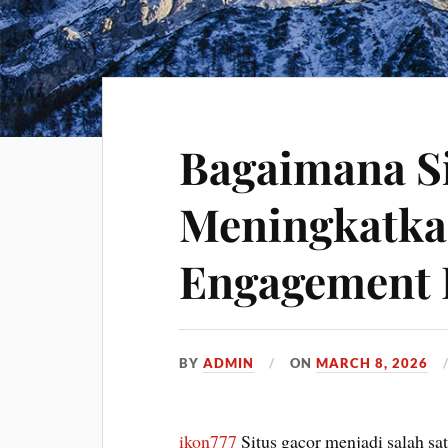
Bagaimana S
Meningkatkan
Engagement 
BY
ADMIN
ON
MARCH 8, 2026
ikon777
Situs gacor menjadi salah sat