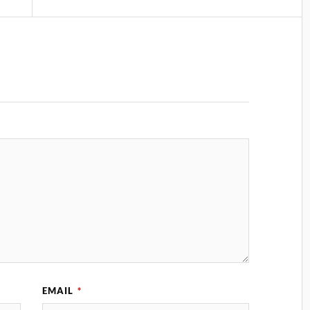
EMAIL
*