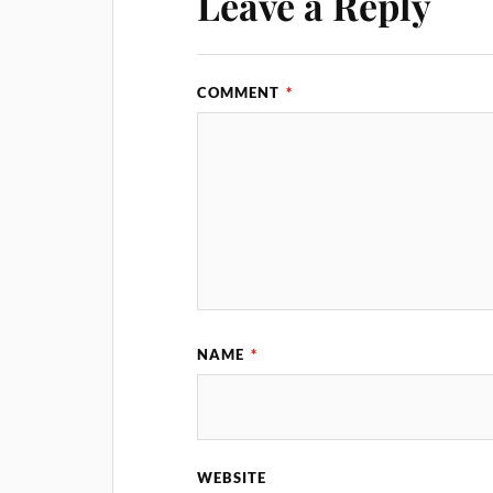
Leave a Reply
COMMENT
*
NAME
*
WEBSITE