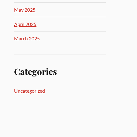
May 2025
April 2025
March 2025
Categories
Uncategorized