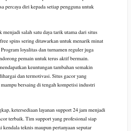
a percaya diri kepada setiap pengguna untuk
menjadi salah satu daya tarik utama dari situs
 free spins sering ditawarkan untuk menarik minat
rogram loyalitas dan turnamen reguler juga
endorong pemain untuk terus aktif bermain.
g mendapatkan keuntungan tambahan semakin
ihargai dan termotivasi. Situs gacor yang
mampu bersaing di tengah kompetisi industri
gkap, ketersediaan layanan support 24 jam menjadi
cor terbaik. Tim support yang profesional siap
 kendala teknis maupun pertanyaan seputar