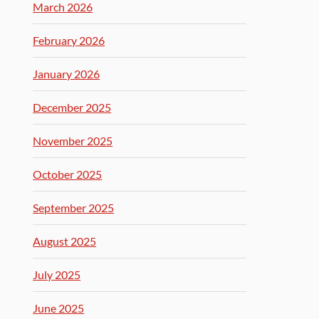
March 2026
February 2026
January 2026
December 2025
November 2025
October 2025
September 2025
August 2025
July 2025
June 2025