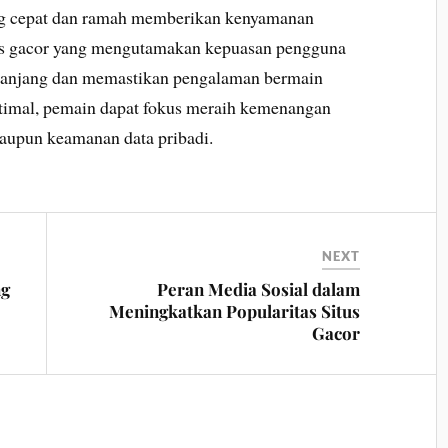
g cepat dan ramah memberikan kenyamanan
tus gacor yang mengutamakan kepuasan pengguna
panjang dan memastikan pengalaman bermain
optimal, pemain dapat fokus meraih kemenangan
maupun keamanan data pribadi.
NEXT
ng
Peran Media Sosial dalam
Meningkatkan Popularitas Situs
Gacor