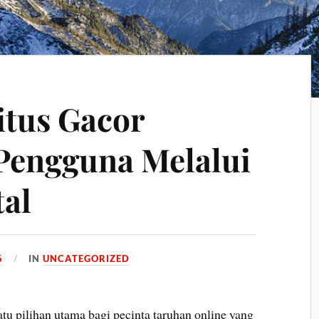
itus Gacor
engguna Melalui
tal
6
IN
UNCATEGORIZED
atu pilihan utama bagi pecinta taruhan online yang