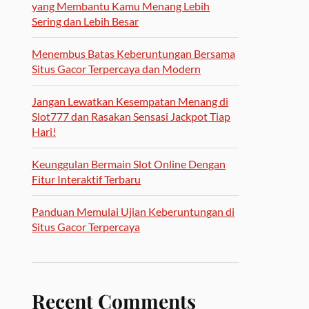
yang Membantu Kamu Menang Lebih
Sering dan Lebih Besar
Menembus Batas Keberuntungan Bersama
Situs Gacor Terpercaya dan Modern
Jangan Lewatkan Kesempatan Menang di
Slot777 dan Rasakan Sensasi Jackpot Tiap
Hari!
Keunggulan Bermain Slot Online Dengan
Fitur Interaktif Terbaru
Panduan Memulai Ujian Keberuntungan di
Situs Gacor Terpercaya
Recent Comments