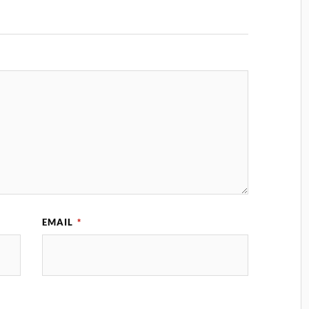
EMAIL
*