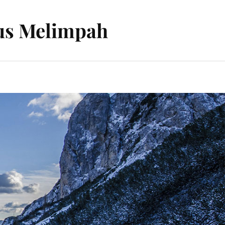
nus Melimpah