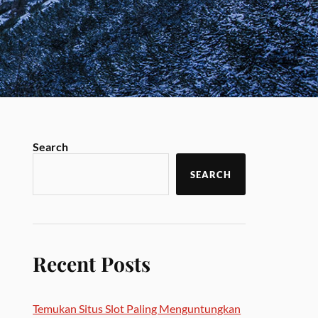
Search
SEARCH
Recent Posts
Temukan Situs Slot Paling Menguntungkan