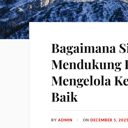
Bagaimana S
Mendukung 
Mengelola K
Baik
BY
ADMIN
ON
DECEMBER 5, 202