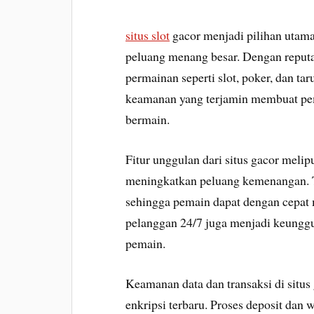
situs slot
gacor menjadi pilihan utama
peluang menang besar. Dengan reputas
permainan seperti slot, poker, dan t
keamanan yang terjamin membuat pem
bermain.
Fitur unggulan dari situs gacor meli
meningkatkan peluang kemenangan. T
sehingga pemain dapat dengan cepat
pelanggan 24/7 juga menjadi keungg
pemain.
Keamanan data dan transaksi di situs
enkripsi terbaru. Proses deposit dan 