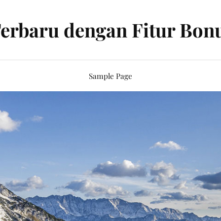
Terbaru dengan Fitur Bo
Sample Page