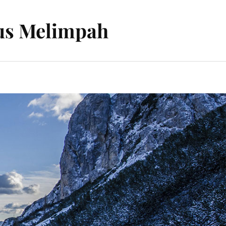
nus Melimpah