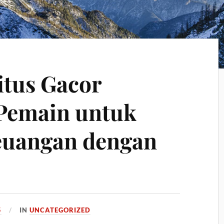
itus Gacor
Pemain untuk
euangan dengan
5
IN
UNCATEGORIZED