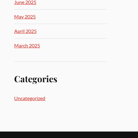
June 2025
May 2025
April 2025
March 2025
Categories
Uncategorized