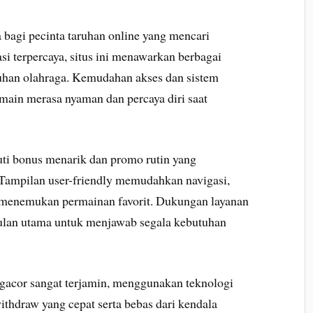
 bagi pecinta taruhan online yang mencari
i terpercaya, situs ini menawarkan berbagai
aruhan olahraga. Kemudahan akses dan sistem
ain merasa nyaman dan percaya diri saat
puti bonus menarik dan promo rutin yang
ampilan user-friendly memudahkan navigasi,
 menemukan permainan favorit. Dukungan layanan
ulan utama untuk menjawab segala kebutuhan
 gacor sangat terjamin, menggunakan teknologi
withdraw yang cepat serta bebas dari kendala