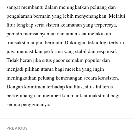
sangat membantu dalam meningkatkan peluang dan
pengalaman bermain yang lebih menyenangkan. Melalui
fitur lengkap serta sistem keamanan yang terpercaya,
pemain merasa nyaman dan aman saat melakukan
transaksi maupun bermain. Dukungan teknologi terbaru
juga memastikan performa yang stabil dan responsif.
Tidak heran jika situs gacor semakin populer dan
menjadi pilihan utama bagi mereka yang ingin
meningkatkan peluang kemenangan secara konsisten.
Dengan komitmen terhadap kualitas, situs ini terus
berkembang dan memberikan manfaat maksimal bagi
semua penggunanya.
PREVIOUS