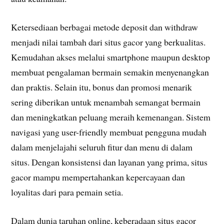
Ketersediaan berbagai metode deposit dan withdraw
menjadi nilai tambah dari situs gacor yang berkualitas.
Kemudahan akses melalui smartphone maupun desktop
membuat pengalaman bermain semakin menyenangkan
dan praktis. Selain itu, bonus dan promosi menarik
sering diberikan untuk menambah semangat bermain
dan meningkatkan peluang meraih kemenangan. Sistem
navigasi yang user-friendly membuat pengguna mudah
dalam menjelajahi seluruh fitur dan menu di dalam
situs. Dengan konsistensi dan layanan yang prima, situs
gacor mampu mempertahankan kepercayaan dan
loyalitas dari para pemain setia.
Dalam dunia taruhan online, keberadaan situs gacor