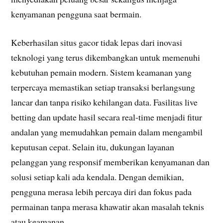
kenyamanan pengguna saat bermain.
Keberhasilan situs gacor tidak lepas dari inovasi
teknologi yang terus dikembangkan untuk memenuhi
kebutuhan pemain modern. Sistem keamanan yang
terpercaya memastikan setiap transaksi berlangsung
lancar dan tanpa risiko kehilangan data. Fasilitas live
betting dan update hasil secara real-time menjadi fitur
andalan yang memudahkan pemain dalam mengambil
keputusan cepat. Selain itu, dukungan layanan
pelanggan yang responsif memberikan kenyamanan dan
solusi setiap kali ada kendala. Dengan demikian,
pengguna merasa lebih percaya diri dan fokus pada
permainan tanpa merasa khawatir akan masalah teknis
atau keamanan.