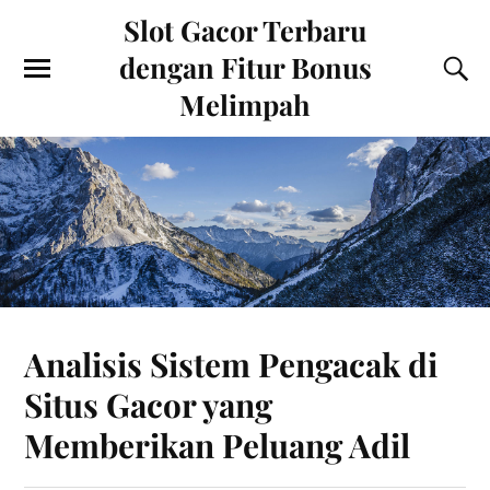
Slot Gacor Terbaru
dengan Fitur Bonus
Melimpah
Analisis Sistem Pengacak di
Situs Gacor yang
Memberikan Peluang Adil