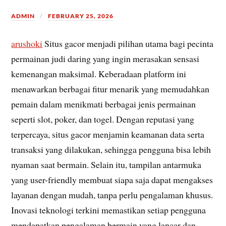
ADMIN
FEBRUARY 25, 2026
arushoki
Situs gacor menjadi pilihan utama bagi pecinta
permainan judi daring yang ingin merasakan sensasi
kemenangan maksimal. Keberadaan platform ini
menawarkan berbagai fitur menarik yang memudahkan
pemain dalam menikmati berbagai jenis permainan
seperti slot, poker, dan togel. Dengan reputasi yang
terpercaya, situs gacor menjamin keamanan data serta
transaksi yang dilakukan, sehingga pengguna bisa lebih
nyaman saat bermain. Selain itu, tampilan antarmuka
yang user-friendly membuat siapa saja dapat mengakses
layanan dengan mudah, tanpa perlu pengalaman khusus.
Inovasi teknologi terkini memastikan setiap pengguna
mendapatkan pengalaman bermain yang lancar dan