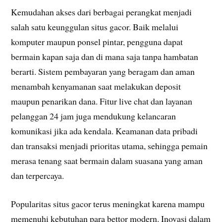
Kemudahan akses dari berbagai perangkat menjadi
salah satu keunggulan situs gacor. Baik melalui
komputer maupun ponsel pintar, pengguna dapat
bermain kapan saja dan di mana saja tanpa hambatan
berarti. Sistem pembayaran yang beragam dan aman
menambah kenyamanan saat melakukan deposit
maupun penarikan dana. Fitur live chat dan layanan
pelanggan 24 jam juga mendukung kelancaran
komunikasi jika ada kendala. Keamanan data pribadi
dan transaksi menjadi prioritas utama, sehingga pemain
merasa tenang saat bermain dalam suasana yang aman
dan terpercaya.
Popularitas situs gacor terus meningkat karena mampu
memenuhi kebutuhan para bettor modern. Inovasi dalam