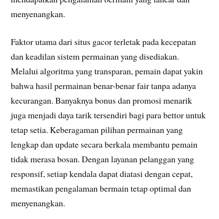
menyenangkan.
Faktor utama dari situs gacor terletak pada kecepatan
dan keadilan sistem permainan yang disediakan.
Melalui algoritma yang transparan, pemain dapat yakin
bahwa hasil permainan benar-benar fair tanpa adanya
kecurangan. Banyaknya bonus dan promosi menarik
juga menjadi daya tarik tersendiri bagi para bettor untuk
tetap setia. Keberagaman pilihan permainan yang
lengkap dan update secara berkala membantu pemain
tidak merasa bosan. Dengan layanan pelanggan yang
responsif, setiap kendala dapat diatasi dengan cepat,
memastikan pengalaman bermain tetap optimal dan
menyenangkan.