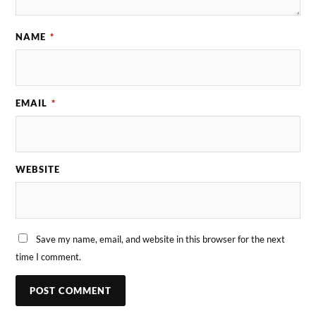
NAME
*
EMAIL
*
WEBSITE
Save my name, email, and website in this browser for the next
time I comment.