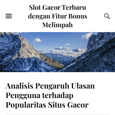
Slot Gacor Terbaru
dengan Fitur Bonus
Melimpah
Analisis Pengaruh Ulasan
Pengguna terhadap
Popularitas Situs Gacor