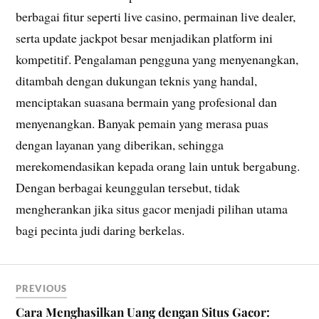
berbagai fitur seperti live casino, permainan live dealer,
serta update jackpot besar menjadikan platform ini
kompetitif. Pengalaman pengguna yang menyenangkan,
ditambah dengan dukungan teknis yang handal,
menciptakan suasana bermain yang profesional dan
menyenangkan. Banyak pemain yang merasa puas
dengan layanan yang diberikan, sehingga
merekomendasikan kepada orang lain untuk bergabung.
Dengan berbagai keunggulan tersebut, tidak
mengherankan jika situs gacor menjadi pilihan utama
bagi pecinta judi daring berkelas.
PREVIOUS
Cara Menghasilkan Uang dengan Situs Gacor: