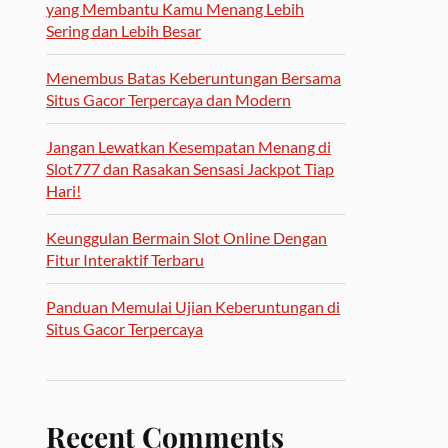
yang Membantu Kamu Menang Lebih
Sering dan Lebih Besar
Menembus Batas Keberuntungan Bersama
Situs Gacor Terpercaya dan Modern
Jangan Lewatkan Kesempatan Menang di
Slot777 dan Rasakan Sensasi Jackpot Tiap
Hari!
Keunggulan Bermain Slot Online Dengan
Fitur Interaktif Terbaru
Panduan Memulai Ujian Keberuntungan di
Situs Gacor Terpercaya
Recent Comments