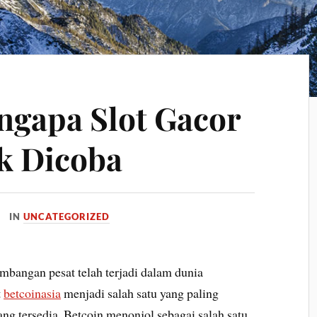
ngapa Slot Gacor
k Dicoba
IN
UNCATEGORIZED
mbangan pesat telah terjadi dalam dunia
t
betcoinasia
menjadi salah satu yang paling
ang tersedia, Betcoin menonjol sebagai salah satu