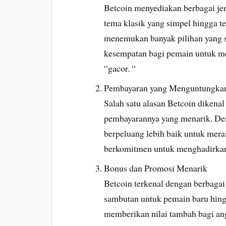
Betcoin menyediakan berbagai jen
tema klasik yang simpel hingga 
menemukan banyak pilihan yang s
kesempatan bagi pemain untuk m
“gacor. “
Pembayaran yang Menguntungka
Salah satu alasan Betcoin dikenal 
pembayarannya yang menarik. Den
berpeluang lebih baik untuk mer
berkomitmen untuk menghadirkan 
Bonus dan Promosi Menarik
Betcoin terkenal dengan berbaga
sambutan untuk pemain baru hingg
memberikan nilai tambah bagi ang