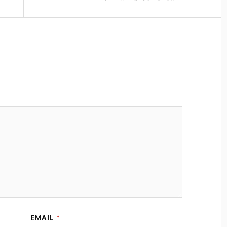
EMAIL
*