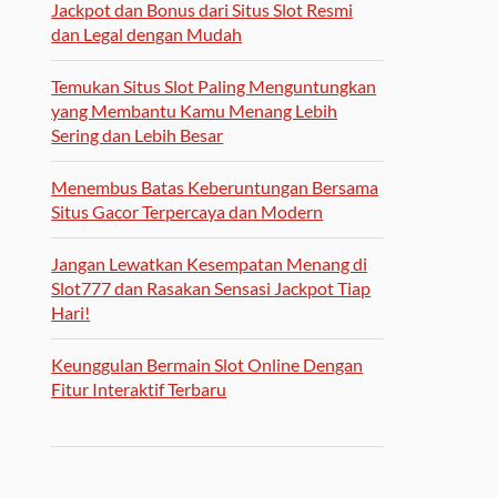
Jackpot dan Bonus dari Situs Slot Resmi
dan Legal dengan Mudah
Temukan Situs Slot Paling Menguntungkan
yang Membantu Kamu Menang Lebih
Sering dan Lebih Besar
Menembus Batas Keberuntungan Bersama
Situs Gacor Terpercaya dan Modern
Jangan Lewatkan Kesempatan Menang di
Slot777 dan Rasakan Sensasi Jackpot Tiap
Hari!
Keunggulan Bermain Slot Online Dengan
Fitur Interaktif Terbaru