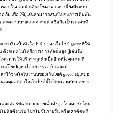
ี่ชื่นชอบในกลุ่มนักเสี่ยงโชค นอกจากนี้ยังมีระบบ
ดภัย เพื่อให้ผู้เล่นสามารถสนุกไปกับการเดิมพัน
ามสะดวกสบายและความน่าเชื่อถือเป็นจุดเด่นที่
าร
รเงินเป็นหัวใจสำคัญของเว็บไซต์ gacor ที่ให้
ด้วยเทคโนโลยีการเข้ารหัสขั้นสูง ผู้เล่นจึง
วไหล การให้บริการลูกค้าเป็นอีกหนึ่งจุดเด่น ที่
ก้ไขปัญหาได้อย่างรวดเร็วและมี
ใจและไว้วางใจในระบบของเว็บไซต์ gacor อยู่เสมอ
เหตุผลที่ทำให้เว็บไซต์นี้ได้รับความนิยมอย่าง
่นและสิทธิพิเศษมากมายเพื่อดึงดูดใจสมาชิกใหม่
นโบนัสต้อนรับ โปรโมชั่นรายวัน หรือเครดิตฟรี