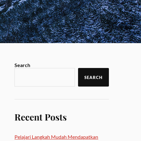
Search
SEARCH
Recent Posts
Pelajari Langkah Mudah Mendapatkan