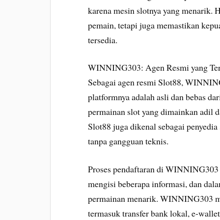
karena mesin slotnya yang menarik. H
pemain, tetapi juga memastikan kepua
tersedia.
WINNING303: Agen Resmi yang Terp
Sebagai agen resmi Slot88, WINNI
platformnya adalah asli dan bebas da
permainan slot yang dimainkan adil 
Slot88 juga dikenal sebagai penyedia
tanpa gangguan teknis.
Proses pendaftaran di WINNING303 s
mengisi beberapa informasi, dan dal
permainan menarik. WINNING303 me
termasuk transfer bank lokal, e-walle