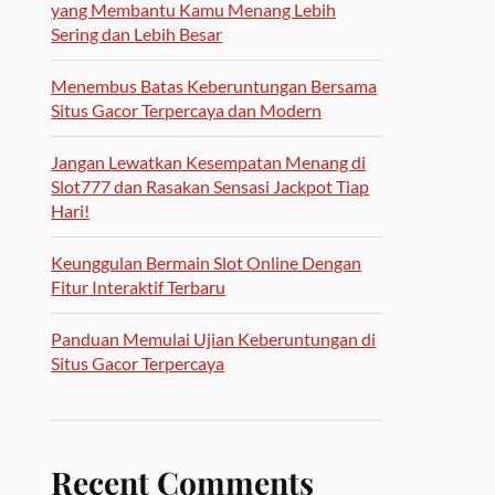
yang Membantu Kamu Menang Lebih
Sering dan Lebih Besar
Menembus Batas Keberuntungan Bersama
Situs Gacor Terpercaya dan Modern
Jangan Lewatkan Kesempatan Menang di
Slot777 dan Rasakan Sensasi Jackpot Tiap
Hari!
Keunggulan Bermain Slot Online Dengan
Fitur Interaktif Terbaru
Panduan Memulai Ujian Keberuntungan di
Situs Gacor Terpercaya
Recent Comments