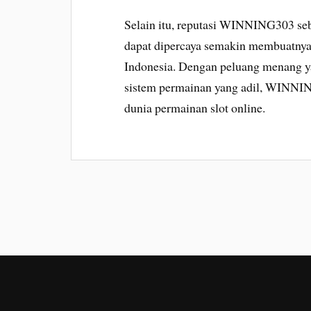
Selain itu, reputasi WINNING303 seb
dapat dipercaya semakin membuatnya t
Indonesia. Dengan peluang menang y
sistem permainan yang adil, WINNIN
dunia permainan slot online.