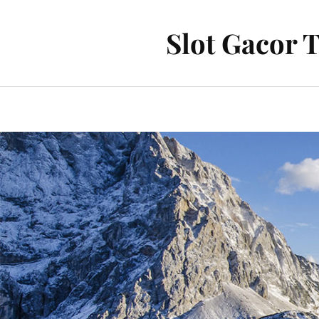
Slot Gacor 