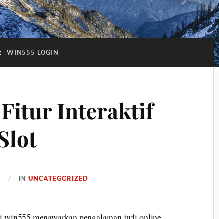
:
WIN555 LOGIN
Fitur Interaktif
Slot
6
IN
UNCATEGORIZED
rti win555 menawarkan pengalaman judi online