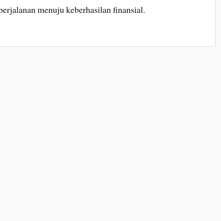
perjalanan menuju keberhasilan finansial.