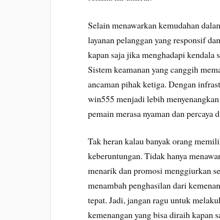
Selain menawarkan kemudahan dalam 
layanan pelanggan yang responsif dan
kapan saja jika menghadapi kendala s
Sistem keamanan yang canggih memasti
ancaman pihak ketiga. Dengan infrast
win555 menjadi lebih menyenangkan 
pemain merasa nyaman dan percaya di
Tak heran kalau banyak orang memili
keberuntungan. Tidak hanya menawar
menarik dan promosi menggiurkan set
menambah penghasilan dari kemenanga
tepat. Jadi, jangan ragu untuk melak
kemenangan yang bisa diraih kapan 