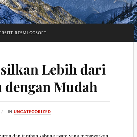
BSITE RESMI GGSOFT
ilkan Lebih dari
m dengan Mudah
IN
UNCATEGORIZED
hiburan dan taruhan sabung ayam yang menawarkan