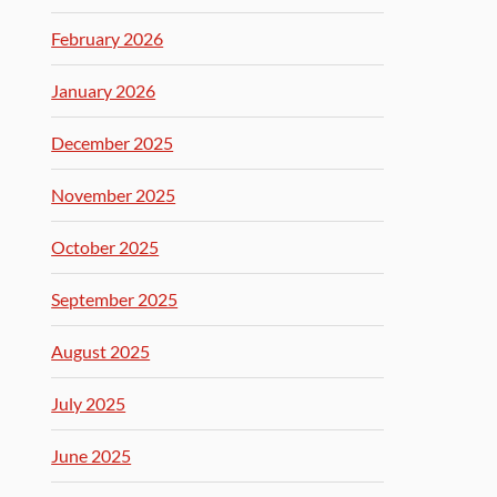
February 2026
January 2026
December 2025
November 2025
October 2025
September 2025
August 2025
July 2025
June 2025