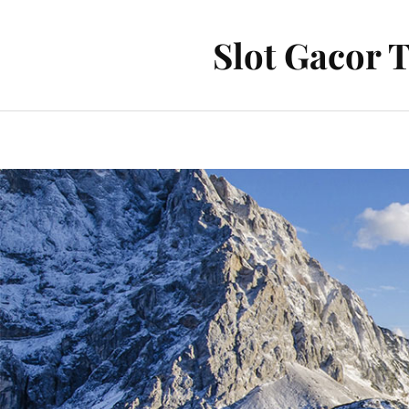
Slot Gacor 