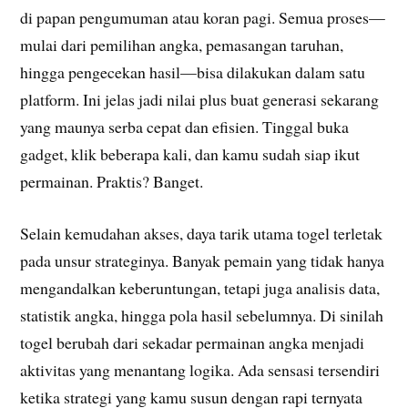
di papan pengumuman atau koran pagi. Semua proses—
mulai dari pemilihan angka, pemasangan taruhan,
hingga pengecekan hasil—bisa dilakukan dalam satu
platform. Ini jelas jadi nilai plus buat generasi sekarang
yang maunya serba cepat dan efisien. Tinggal buka
gadget, klik beberapa kali, dan kamu sudah siap ikut
permainan. Praktis? Banget.
Selain kemudahan akses, daya tarik utama togel terletak
pada unsur strateginya. Banyak pemain yang tidak hanya
mengandalkan keberuntungan, tetapi juga analisis data,
statistik angka, hingga pola hasil sebelumnya. Di sinilah
togel berubah dari sekadar permainan angka menjadi
aktivitas yang menantang logika. Ada sensasi tersendiri
ketika strategi yang kamu susun dengan rapi ternyata