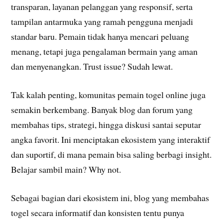
transparan, layanan pelanggan yang responsif, serta
tampilan antarmuka yang ramah pengguna menjadi
standar baru. Pemain tidak hanya mencari peluang
menang, tetapi juga pengalaman bermain yang aman
dan menyenangkan. Trust issue? Sudah lewat.
Tak kalah penting, komunitas pemain togel online juga
semakin berkembang. Banyak blog dan forum yang
membahas tips, strategi, hingga diskusi santai seputar
angka favorit. Ini menciptakan ekosistem yang interaktif
dan suportif, di mana pemain bisa saling berbagi insight.
Belajar sambil main? Why not.
Sebagai bagian dari ekosistem ini, blog yang membahas
togel secara informatif dan konsisten tentu punya