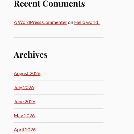
Recent Comments
A WordPress Commenter
on
Hello world!
Archives
August 2026
July 2026
June 2026
May 2026
April 2026