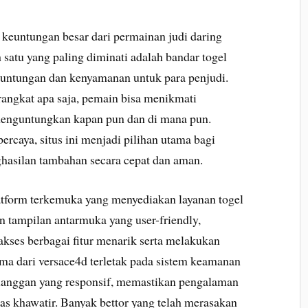
ih keuntungan besar dari permainan judi daring
 satu yang paling diminati adalah bandar togel
untungan dan kenyamanan untuk para penjudi.
angkat apa saja, pemain bisa menikmati
enguntungkan kapan pun dan di mana pun.
rcaya, situs ini menjadi pilihan utama bagi
hasilan tambahan secara cepat dan aman.
latform terkemuka yang menyediakan layanan togel
n tampilan antarmuka yang user-friendly,
ses berbagai fitur menarik serta melakukan
ma dari versace4d terletak pada sistem keamanan
elanggan yang responsif, memastikan pengalaman
s khawatir. Banyak bettor yang telah merasakan