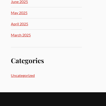
June 2025
May 2025
April 2025
March 2025
Categories
Uncategorized