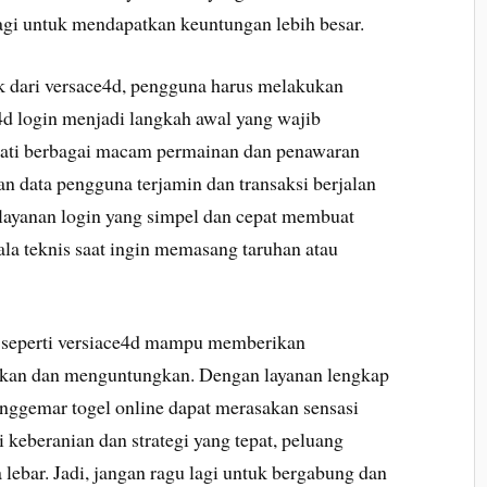
lagi untuk mendapatkan keuntungan lebih besar.
k dari versace4d, pengguna harus melakukan
e4d login menjadi langkah awal yang wajib
ati berbagai macam permainan dan penawaran
an data pengguna terjamin dan transaksi berjalan
 layanan login yang simpel dan cepat membuat
ala teknis saat ingin memasang taruhan atau
 seperti versiace4d mampu memberikan
kan dan menguntungkan. Dengan layanan lengkap
enggemar togel online dapat merasakan sensasi
keberanian dan strategi yang tepat, peluang
lebar. Jadi, jangan ragu lagi untuk bergabung dan