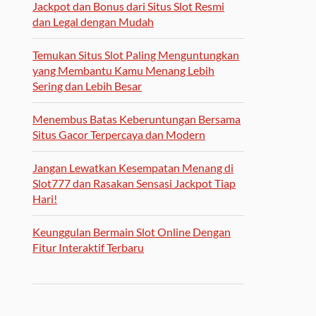
Jackpot dan Bonus dari Situs Slot Resmi
dan Legal dengan Mudah
Temukan Situs Slot Paling Menguntungkan
yang Membantu Kamu Menang Lebih
Sering dan Lebih Besar
Menembus Batas Keberuntungan Bersama
Situs Gacor Terpercaya dan Modern
Jangan Lewatkan Kesempatan Menang di
Slot777 dan Rasakan Sensasi Jackpot Tiap
Hari!
Keunggulan Bermain Slot Online Dengan
Fitur Interaktif Terbaru