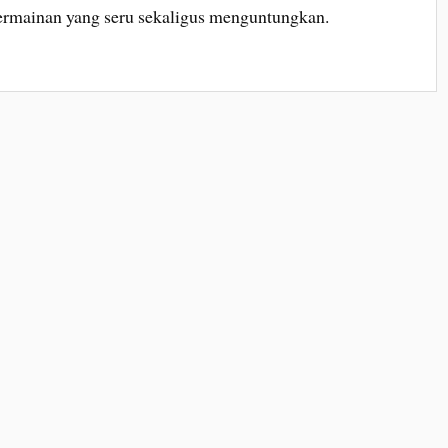
ermainan yang seru sekaligus menguntungkan.