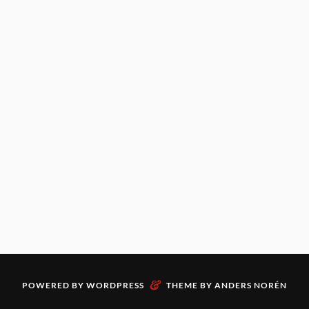
&
POWERED BY
WORDPRESS
THEME BY
ANDERS NORÉN