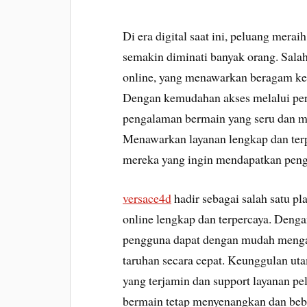
Di era digital saat ini, peluang mera
semakin diminati banyak orang. Salah
online, yang menawarkan beragam ke
Dengan kemudahan akses melalui per
pengalaman bermain yang seru dan m
Menawarkan layanan lengkap dan terpe
mereka yang ingin mendapatkan peng
versace4d
hadir sebagai salah satu p
online lengkap dan terpercaya. Denga
pengguna dapat dengan mudah mengak
taruhan secara cepat. Keunggulan uta
yang terjamin dan support layanan p
bermain tetap menyenangkan dan beba