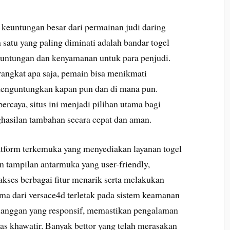
ih keuntungan besar dari permainan judi daring
 satu yang paling diminati adalah bandar togel
untungan dan kenyamanan untuk para penjudi.
angkat apa saja, pemain bisa menikmati
enguntungkan kapan pun dan di mana pun.
rcaya, situs ini menjadi pilihan utama bagi
hasilan tambahan secara cepat dan aman.
latform terkemuka yang menyediakan layanan togel
n tampilan antarmuka yang user-friendly,
ses berbagai fitur menarik serta melakukan
ma dari versace4d terletak pada sistem keamanan
elanggan yang responsif, memastikan pengalaman
s khawatir. Banyak bettor yang telah merasakan