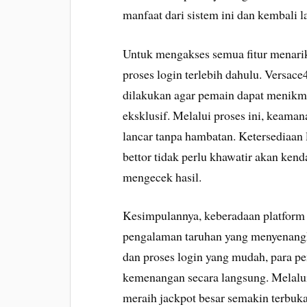
manfaat dari sistem ini dan kembali 
Untuk mengakses semua fitur menari
proses login terlebih dahulu. Versac
dilakukan agar pemain dapat menikm
eksklusif. Melalui proses ini, keaman
lancar tanpa hambatan. Ketersediaan
bettor tidak perlu khawatir akan kend
mengecek hasil.
Kesimpulannya, keberadaan platform
pengalaman taruhan yang menyenang
dan proses login yang mudah, para p
kemenangan secara langsung. Melalui 
meraih jackpot besar semakin terbuka 