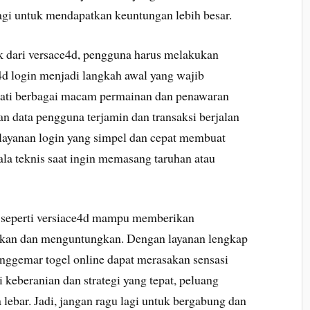
lagi untuk mendapatkan keuntungan lebih besar.
k dari versace4d, pengguna harus melakukan
e4d login menjadi langkah awal yang wajib
ati berbagai macam permainan dan penawaran
an data pengguna terjamin dan transaksi berjalan
 layanan login yang simpel dan cepat membuat
ala teknis saat ingin memasang taruhan atau
 seperti versiace4d mampu memberikan
kan dan menguntungkan. Dengan layanan lengkap
enggemar togel online dapat merasakan sensasi
keberanian dan strategi yang tepat, peluang
lebar. Jadi, jangan ragu lagi untuk bergabung dan