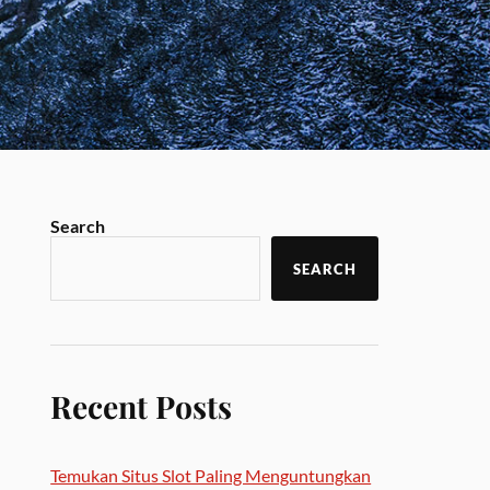
Search
SEARCH
Recent Posts
Temukan Situs Slot Paling Menguntungkan