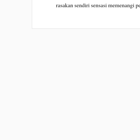
rasakan sendiri sensasi memenangi p