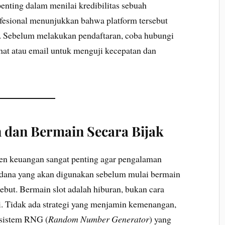
enting dalam menilai kredibilitas sebuah
ofesional menunjukkan bahwa platform tersebut
Sebelum melakukan pendaftaran, coba hubungi
chat atau email untuk menguji kecepatan dan
dan Bermain Secara Bijak
en keuangan sangat penting agar pengalaman
as dana yang akan digunakan sebelum mulai bermain
sebut. Bermain slot adalah hiburan, bukan cara
i. Tidak ada strategi yang menjamin kemenangan,
 sistem RNG (
Random Number Generator
) yang