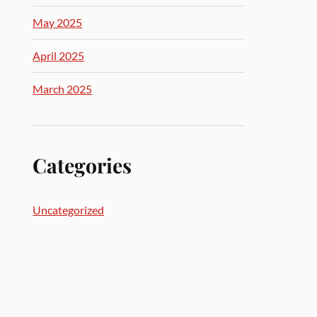
May 2025
April 2025
March 2025
Categories
Uncategorized