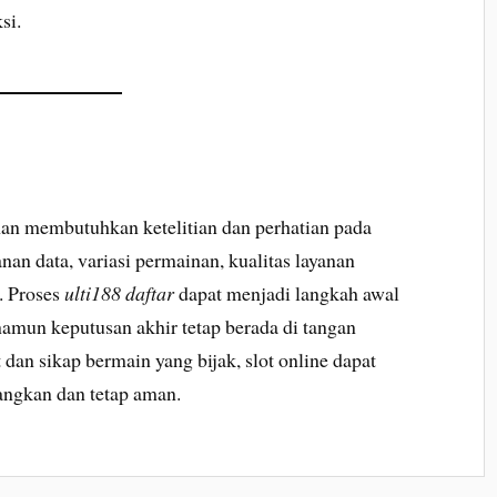
si.
man membutuhkan ketelitian dan perhatian pada
nan data, variasi permainan, kualitas layanan
. Proses
ulti188 daftar
dapat menjadi langkah awal
 namun keputusan akhir tetap berada di tangan
dan sikap bermain yang bijak, slot online dapat
angkan dan tetap aman.