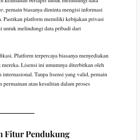
tem keamanan berlapis untuk melindungi data
ar
, pemain biasanya diminta mengisi informasi
. Pastikan platform memiliki kebijakan privasi
i untuk melindungi data pribadi dari
tifikasi. Platform terpercaya biasanya menyediakan
tus mereka. Lisensi ini umumnya diterbitkan oleh
internasional. Tanpa lisensi yang valid, pemain
 permainan atau kesulitan dalam proses
n Fitur Pendukung