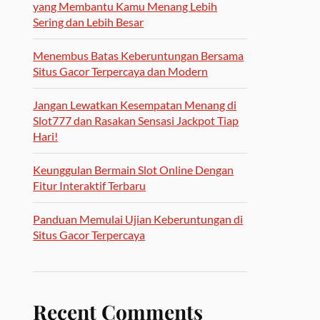
yang Membantu Kamu Menang Lebih
Sering dan Lebih Besar
Menembus Batas Keberuntungan Bersama
Situs Gacor Terpercaya dan Modern
Jangan Lewatkan Kesempatan Menang di
Slot777 dan Rasakan Sensasi Jackpot Tiap
Hari!
Keunggulan Bermain Slot Online Dengan
Fitur Interaktif Terbaru
Panduan Memulai Ujian Keberuntungan di
Situs Gacor Terpercaya
Recent Comments