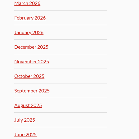
March 2026
February 2026
January 2026
December 2025
November 2025
October 2025
September 2025
August 2025
July 2025
June 2025