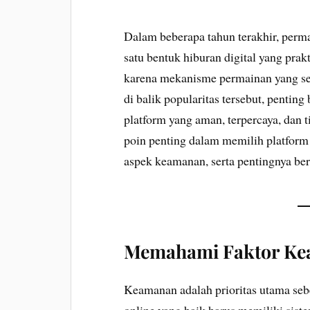
Dalam beberapa tahun terakhir, per
satu bentuk hiburan digital yang pra
karena mekanisme permainan yang se
di balik popularitas tersebut, penti
platform yang aman, terpercaya, dan 
poin penting dalam memilih platform
aspek keamanan, serta pentingnya be
Memahami Faktor Ke
Keamanan adalah prioritas utama se