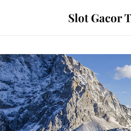
Slot Gacor 