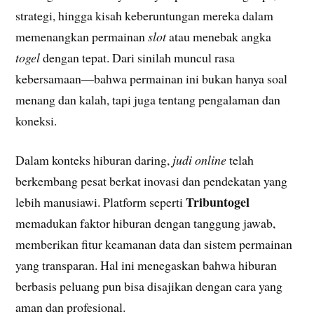
strategi, hingga kisah keberuntungan mereka dalam
memenangkan permainan
slot
atau menebak angka
togel
dengan tepat. Dari sinilah muncul rasa
kebersamaan—bahwa permainan ini bukan hanya soal
menang dan kalah, tapi juga tentang pengalaman dan
koneksi.
Dalam konteks hiburan daring,
judi online
telah
berkembang pesat berkat inovasi dan pendekatan yang
Tribuntogel
lebih manusiawi. Platform seperti
memadukan faktor hiburan dengan tanggung jawab,
memberikan fitur keamanan data dan sistem permainan
yang transparan. Hal ini menegaskan bahwa hiburan
berbasis peluang pun bisa disajikan dengan cara yang
aman dan profesional.