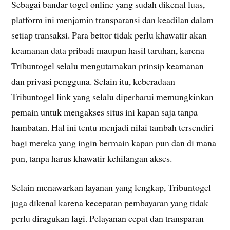
Sebagai bandar togel online yang sudah dikenal luas,
platform ini menjamin transparansi dan keadilan dalam
setiap transaksi. Para bettor tidak perlu khawatir akan
keamanan data pribadi maupun hasil taruhan, karena
Tribuntogel selalu mengutamakan prinsip keamanan
dan privasi pengguna. Selain itu, keberadaan
Tribuntogel link yang selalu diperbarui memungkinkan
pemain untuk mengakses situs ini kapan saja tanpa
hambatan. Hal ini tentu menjadi nilai tambah tersendiri
bagi mereka yang ingin bermain kapan pun dan di mana
pun, tanpa harus khawatir kehilangan akses.
Selain menawarkan layanan yang lengkap, Tribuntogel
juga dikenal karena kecepatan pembayaran yang tidak
perlu diragukan lagi. Pelayanan cepat dan transparan