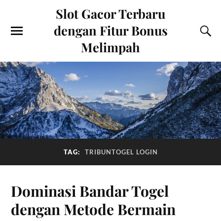
Slot Gacor Terbaru
dengan Fitur Bonus
Melimpah
TAG:
TRIBUNTOGEL LOGIN
Dominasi Bandar Togel
dengan Metode Bermain