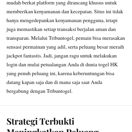
mudah berkat platform yang dirancang khusus untuk
memberikan kenyamanan dan kecepatan. Situs ini tidak
hanya mengedepankan kenyamanan pengguna, tetapi
juga memastikan setiap transaksi berjalan aman dan
transparan. Melalui Tribuntogel, pemain bisa merasakan
sensasi permainan yang adil, serta peluang besar meraih
jackpot fantastis. Jadi, jangan ragu untuk melakukan
login dan mulai petualangan Anda di dunia togel HK
yang penuh peluang ini, karena keberuntungan bisa
datang kapan saja dan di mana saja saat Anda
bergabung dengan Tribuntogel.
Strategi Terbukti
Meningkatkan Peluang