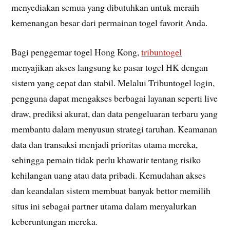
menyediakan semua yang dibutuhkan untuk meraih
kemenangan besar dari permainan togel favorit Anda.
Bagi penggemar togel Hong Kong,
tribuntogel
menyajikan akses langsung ke pasar togel HK dengan
sistem yang cepat dan stabil. Melalui Tribuntogel login,
pengguna dapat mengakses berbagai layanan seperti live
draw, prediksi akurat, dan data pengeluaran terbaru yang
membantu dalam menyusun strategi taruhan. Keamanan
data dan transaksi menjadi prioritas utama mereka,
sehingga pemain tidak perlu khawatir tentang risiko
kehilangan uang atau data pribadi. Kemudahan akses
dan keandalan sistem membuat banyak bettor memilih
situs ini sebagai partner utama dalam menyalurkan
keberuntungan mereka.