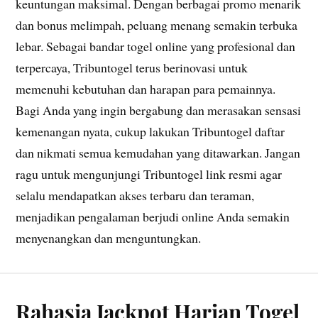
keuntungan maksimal. Dengan berbagai promo menarik
dan bonus melimpah, peluang menang semakin terbuka
lebar. Sebagai bandar togel online yang profesional dan
terpercaya, Tribuntogel terus berinovasi untuk
memenuhi kebutuhan dan harapan para pemainnya.
Bagi Anda yang ingin bergabung dan merasakan sensasi
kemenangan nyata, cukup lakukan Tribuntogel daftar
dan nikmati semua kemudahan yang ditawarkan. Jangan
ragu untuk mengunjungi Tribuntogel link resmi agar
selalu mendapatkan akses terbaru dan teraman,
menjadikan pengalaman berjudi online Anda semakin
menyenangkan dan menguntungkan.
Rahasia Jackpot Harian Togel