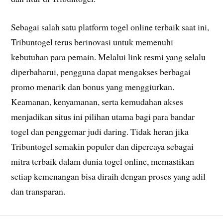
Sebagai salah satu platform togel online terbaik saat ini,
Tribuntogel terus berinovasi untuk memenuhi
kebutuhan para pemain. Melalui link resmi yang selalu
diperbaharui, pengguna dapat mengakses berbagai
promo menarik dan bonus yang menggiurkan.
Keamanan, kenyamanan, serta kemudahan akses
menjadikan situs ini pilihan utama bagi para bandar
togel dan penggemar judi daring. Tidak heran jika
Tribuntogel semakin populer dan dipercaya sebagai
mitra terbaik dalam dunia togel online, memastikan
setiap kemenangan bisa diraih dengan proses yang adil
dan transparan.