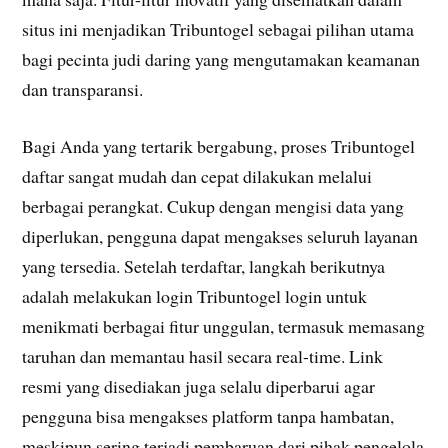
situs ini menjadikan Tribuntogel sebagai pilihan utama
bagi pecinta judi daring yang mengutamakan keamanan
dan transparansi.
Bagi Anda yang tertarik bergabung, proses Tribuntogel
daftar sangat mudah dan cepat dilakukan melalui
berbagai perangkat. Cukup dengan mengisi data yang
diperlukan, pengguna dapat mengakses seluruh layanan
yang tersedia. Setelah terdaftar, langkah berikutnya
adalah melakukan login Tribuntogel login untuk
menikmati berbagai fitur unggulan, termasuk memasang
taruhan dan memantau hasil secara real-time. Link
resmi yang disediakan juga selalu diperbarui agar
pengguna bisa mengakses platform tanpa hambatan,
meskipun sering terjadi pembaruan dari pihak pengelola