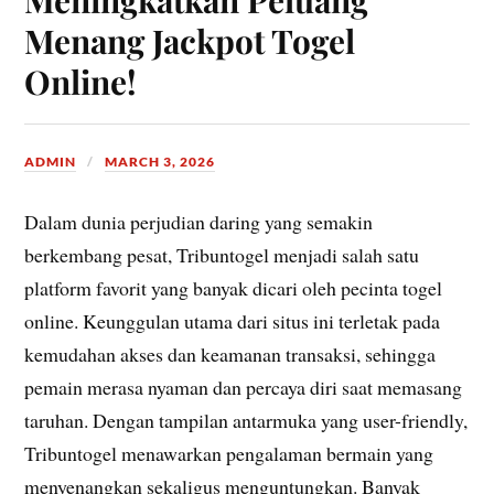
Menang Jackpot Togel
Online!
ADMIN
MARCH 3, 2026
Dalam dunia perjudian daring yang semakin
berkembang pesat, Tribuntogel menjadi salah satu
platform favorit yang banyak dicari oleh pecinta togel
online. Keunggulan utama dari situs ini terletak pada
kemudahan akses dan keamanan transaksi, sehingga
pemain merasa nyaman dan percaya diri saat memasang
taruhan. Dengan tampilan antarmuka yang user-friendly,
Tribuntogel menawarkan pengalaman bermain yang
menyenangkan sekaligus menguntungkan. Banyak