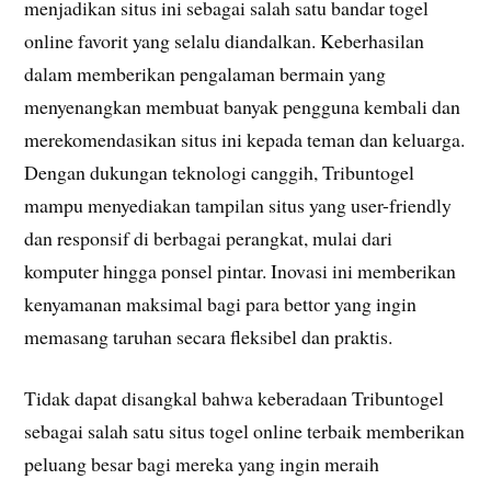
menjadikan situs ini sebagai salah satu bandar togel
online favorit yang selalu diandalkan. Keberhasilan
dalam memberikan pengalaman bermain yang
menyenangkan membuat banyak pengguna kembali dan
merekomendasikan situs ini kepada teman dan keluarga.
Dengan dukungan teknologi canggih, Tribuntogel
mampu menyediakan tampilan situs yang user-friendly
dan responsif di berbagai perangkat, mulai dari
komputer hingga ponsel pintar. Inovasi ini memberikan
kenyamanan maksimal bagi para bettor yang ingin
memasang taruhan secara fleksibel dan praktis.
Tidak dapat disangkal bahwa keberadaan Tribuntogel
sebagai salah satu situs togel online terbaik memberikan
peluang besar bagi mereka yang ingin meraih