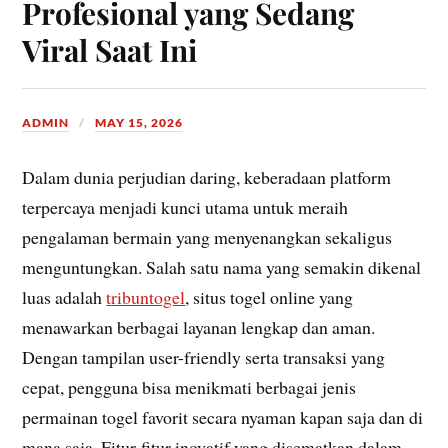
Profesional yang Sedang
Viral Saat Ini
ADMIN
MAY 15, 2026
Dalam dunia perjudian daring, keberadaan platform
terpercaya menjadi kunci utama untuk meraih
pengalaman bermain yang menyenangkan sekaligus
menguntungkan. Salah satu nama yang semakin dikenal
luas adalah
tribuntogel
, situs togel online yang
menawarkan berbagai layanan lengkap dan aman.
Dengan tampilan user-friendly serta transaksi yang
cepat, pengguna bisa menikmati berbagai jenis
permainan togel favorit secara nyaman kapan saja dan di
mana saja. Fitur-fitur inovatif yang disematkan dalam