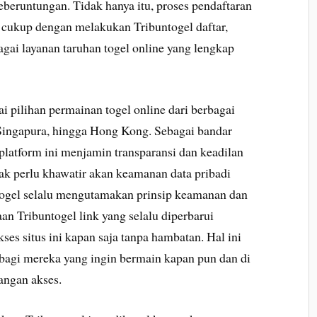
beruntungan. Tidak hanya itu, proses pendaftaran
, cukup dengan melakukan Tribuntogel daftar,
gai layanan taruhan togel online yang lengkap
 pilihan permainan togel online dari berbagai
 Singapura, hingga Hong Kong. Sebagai bandar
 platform ini menjamin transparansi dan keadilan
idak perlu khawatir akan keamanan data pribadi
togel selalu mengutamakan prinsip keamanan dan
aan Tribuntogel link yang selalu diperbarui
 situs ini kapan saja tanpa hambatan. Hal ini
i bagi mereka yang ingin bermain kapan pun dan di
angan akses.