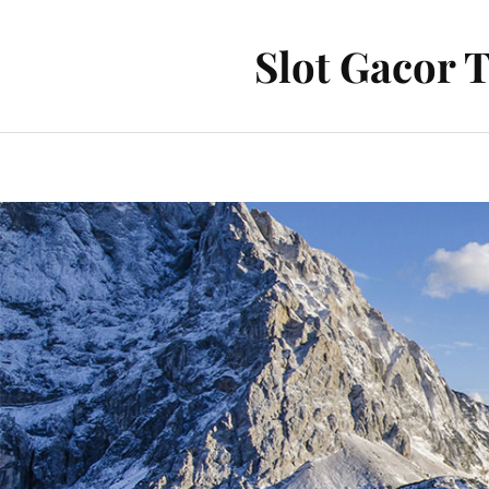
Slot Gacor 