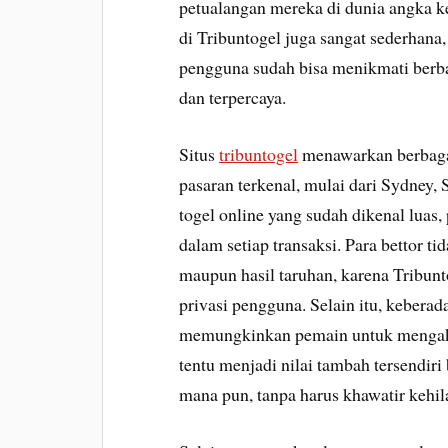
petualangan mereka di dunia angka ke
di Tribuntogel juga sangat sederhana
pengguna sudah bisa menikmati berba
dan terpercaya.
Situs
tribuntogel
menawarkan berbagai
pasaran terkenal, mulai dari Sydney,
togel online yang sudah dikenal luas,
dalam setiap transaksi. Para bettor t
maupun hasil taruhan, karena Tribun
privasi pengguna. Selain itu, keberad
memungkinkan pemain untuk mengakses
tentu menjadi nilai tambah tersendir
mana pun, tanpa harus khawatir kehil