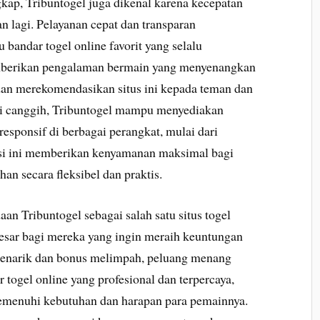
kap, Tribuntogel juga dikenal karena kecepatan
n lagi. Pelayanan cepat dan transparan
u bandar togel online favorit yang selalu
mberikan pengalaman bermain yang menyenangkan
n merekomendasikan situs ini kepada teman dan
i canggih, Tribuntogel mampu menyediakan
 responsif di berbagai perangkat, mulai dari
asi ini memberikan kenyamanan maksimal bagi
an secara fleksibel dan praktis.
an Tribuntogel sebagai salah satu situs togel
esar bagi mereka yang ingin meraih keuntungan
enarik dan bonus melimpah, peluang menang
 togel online yang profesional dan terpercaya,
memenuhi kebutuhan dan harapan para pemainnya.