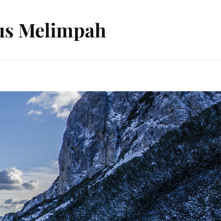
nus Melimpah