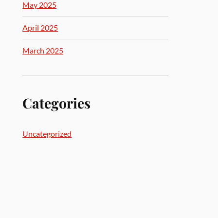
May 2025
April 2025
March 2025
Categories
Uncategorized