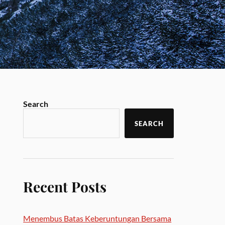
Search
SEARCH
Recent Posts
Menembus Batas Keberuntungan Bersama