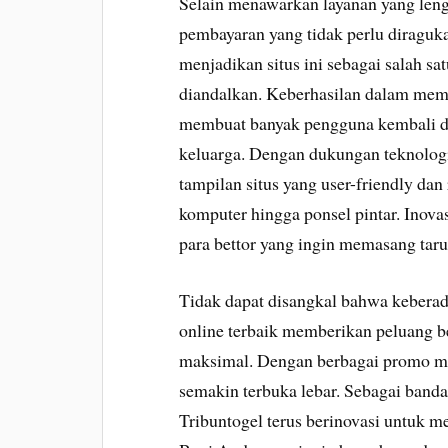
Selain menawarkan layanan yang leng
pembayaran yang tidak perlu diraguka
menjadikan situs ini sebagai salah sat
diandalkan. Keberhasilan dalam me
membuat banyak pengguna kembali da
keluarga. Dengan dukungan teknolog
tampilan situs yang user-friendly dan
komputer hingga ponsel pintar. Inov
para bettor yang ingin memasang taruh
Tidak dapat disangkal bahwa keberada
online terbaik memberikan peluang b
maksimal. Dengan berbagai promo m
semakin terbuka lebar. Sebagai bandar
Tribuntogel terus berinovasi untuk 