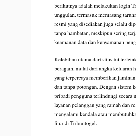
berikutnya adalah melakukan login Tr
unggulan, termasuk memasang taruhan
resmi yang disediakan juga selalu di
tanpa hambatan, meskipun sering ter
keamanan data dan kenyamanan peng
Kelebihan utama dari situs ini terlet
beragam, mulai dari angka keluaran h
yang terpercaya memberikan jaminan
dan tanpa potongan. Dengan sistem ke
pribadi pengguna terlindungi secara 
layanan pelanggan yang ramah dan re
mengalami kendala atau membutuhka
fitur di Tribuntogel.