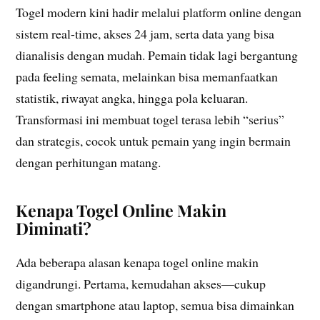
Togel modern kini hadir melalui platform online dengan
sistem real-time, akses 24 jam, serta data yang bisa
dianalisis dengan mudah. Pemain tidak lagi bergantung
pada feeling semata, melainkan bisa memanfaatkan
statistik, riwayat angka, hingga pola keluaran.
Transformasi ini membuat togel terasa lebih “serius”
dan strategis, cocok untuk pemain yang ingin bermain
dengan perhitungan matang.
Kenapa Togel Online Makin
Diminati?
Ada beberapa alasan kenapa togel online makin
digandrungi. Pertama, kemudahan akses—cukup
dengan smartphone atau laptop, semua bisa dimainkan