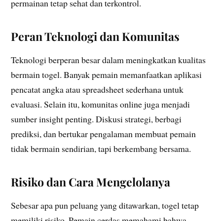
permainan tetap sehat dan terkontrol.
Peran Teknologi dan Komunitas
Teknologi berperan besar dalam meningkatkan kualitas
bermain togel. Banyak pemain memanfaatkan aplikasi
pencatat angka atau spreadsheet sederhana untuk
evaluasi. Selain itu, komunitas online juga menjadi
sumber insight penting. Diskusi strategi, berbagi
prediksi, dan bertukar pengalaman membuat pemain
tidak bermain sendirian, tapi berkembang bersama.
Risiko dan Cara Mengelolanya
Sebesar apa pun peluang yang ditawarkan, togel tetap
memiliki risiko. Pemain cerdas memahami bahwa