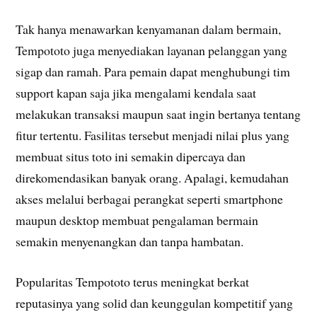
Tak hanya menawarkan kenyamanan dalam bermain,
Tempototo juga menyediakan layanan pelanggan yang
sigap dan ramah. Para pemain dapat menghubungi tim
support kapan saja jika mengalami kendala saat
melakukan transaksi maupun saat ingin bertanya tentang
fitur tertentu. Fasilitas tersebut menjadi nilai plus yang
membuat situs toto ini semakin dipercaya dan
direkomendasikan banyak orang. Apalagi, kemudahan
akses melalui berbagai perangkat seperti smartphone
maupun desktop membuat pengalaman bermain
semakin menyenangkan dan tanpa hambatan.
Popularitas Tempototo terus meningkat berkat
reputasinya yang solid dan keunggulan kompetitif yang