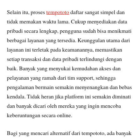
Selain itu, proses
tempototo
daftar sangat simpel dan
tidak memakan waktu lama. Cukup menyediakan data
pribadi secara lengkap, pengguna sudah bisa menikmati
berbagai layanan yang tersedia. Keunggulan utama dari
layanan ini terletak pada keamanannya, memastikan
setiap transaksi dan data pribadi terlindungi dengan
baik. Banyak yang menyukai kemudahan akses dan
pelayanan yang ramah dari tim support, sehingga
pengalaman bermain semakin menyenangkan dan bebas
kendala. Tidak heran jika platform ini semakin diminati
dan banyak dicari oleh mereka yang ingin mencoba
keberuntungan secara online.
Bagi yang mencari alternatif dari tempototo, ada banyak