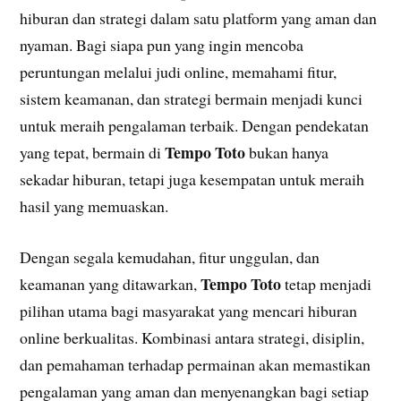
hiburan dan strategi dalam satu platform yang aman dan
nyaman. Bagi siapa pun yang ingin mencoba
peruntungan melalui judi online, memahami fitur,
sistem keamanan, dan strategi bermain menjadi kunci
untuk meraih pengalaman terbaik. Dengan pendekatan
Tempo Toto
yang tepat, bermain di
bukan hanya
sekadar hiburan, tetapi juga kesempatan untuk meraih
hasil yang memuaskan.
Dengan segala kemudahan, fitur unggulan, dan
Tempo Toto
keamanan yang ditawarkan,
tetap menjadi
pilihan utama bagi masyarakat yang mencari hiburan
online berkualitas. Kombinasi antara strategi, disiplin,
dan pemahaman terhadap permainan akan memastikan
pengalaman yang aman dan menyenangkan bagi setiap