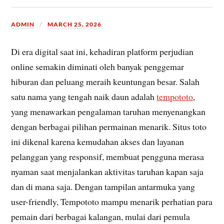
ADMIN
MARCH 25, 2026
Di era digital saat ini, kehadiran platform perjudian
online semakin diminati oleh banyak penggemar
hiburan dan peluang meraih keuntungan besar. Salah
satu nama yang tengah naik daun adalah
tempototo
,
yang menawarkan pengalaman taruhan menyenangkan
dengan berbagai pilihan permainan menarik. Situs toto
ini dikenal karena kemudahan akses dan layanan
pelanggan yang responsif, membuat pengguna merasa
nyaman saat menjalankan aktivitas taruhan kapan saja
dan di mana saja. Dengan tampilan antarmuka yang
user-friendly, Tempototo mampu menarik perhatian para
pemain dari berbagai kalangan, mulai dari pemula