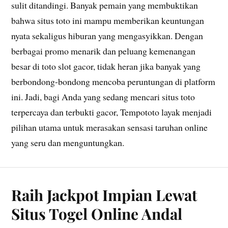
sulit ditandingi. Banyak pemain yang membuktikan
bahwa situs toto ini mampu memberikan keuntungan
nyata sekaligus hiburan yang mengasyikkan. Dengan
berbagai promo menarik dan peluang kemenangan
besar di toto slot gacor, tidak heran jika banyak yang
berbondong-bondong mencoba peruntungan di platform
ini. Jadi, bagi Anda yang sedang mencari situs toto
terpercaya dan terbukti gacor, Tempototo layak menjadi
pilihan utama untuk merasakan sensasi taruhan online
yang seru dan menguntungkan.
Raih Jackpot Impian Lewat
Situs Togel Online Andal