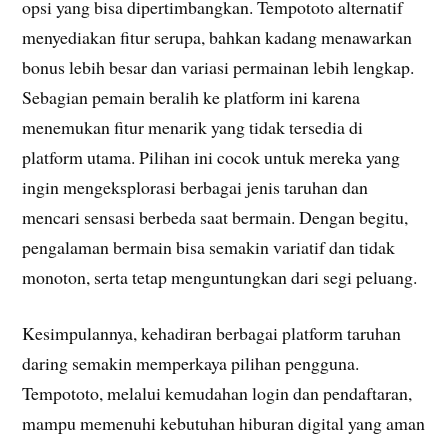
opsi yang bisa dipertimbangkan. Tempototo alternatif
menyediakan fitur serupa, bahkan kadang menawarkan
bonus lebih besar dan variasi permainan lebih lengkap.
Sebagian pemain beralih ke platform ini karena
menemukan fitur menarik yang tidak tersedia di
platform utama. Pilihan ini cocok untuk mereka yang
ingin mengeksplorasi berbagai jenis taruhan dan
mencari sensasi berbeda saat bermain. Dengan begitu,
pengalaman bermain bisa semakin variatif dan tidak
monoton, serta tetap menguntungkan dari segi peluang.
Kesimpulannya, kehadiran berbagai platform taruhan
daring semakin memperkaya pilihan pengguna.
Tempototo, melalui kemudahan login dan pendaftaran,
mampu memenuhi kebutuhan hiburan digital yang aman