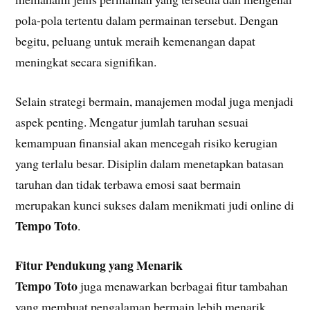
pola-pola tertentu dalam permainan tersebut. Dengan
begitu, peluang untuk meraih kemenangan dapat
meningkat secara signifikan.
Selain strategi bermain, manajemen modal juga menjadi
aspek penting. Mengatur jumlah taruhan sesuai
kemampuan finansial akan mencegah risiko kerugian
yang terlalu besar. Disiplin dalam menetapkan batasan
taruhan dan tidak terbawa emosi saat bermain
merupakan kunci sukses dalam menikmati judi online di
Tempo Toto
.
Fitur Pendukung yang Menarik
Tempo Toto
juga menawarkan berbagai fitur tambahan
yang membuat pengalaman bermain lebih menarik.