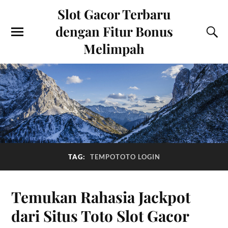
Slot Gacor Terbaru
dengan Fitur Bonus
Melimpah
TAG:
TEMPOTOTO LOGIN
Temukan Rahasia Jackpot
dari Situs Toto Slot Gacor