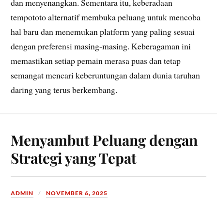
dan menyenangkan. Sementara itu, keberadaan
tempototo alternatif membuka peluang untuk mencoba
hal baru dan menemukan platform yang paling sesuai
dengan preferensi masing-masing. Keberagaman ini
memastikan setiap pemain merasa puas dan tetap
semangat mencari keberuntungan dalam dunia taruhan
daring yang terus berkembang.
Menyambut Peluang dengan
Strategi yang Tepat
ADMIN
NOVEMBER 6, 2025