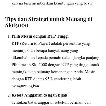
karena bisa memberikan keuntungan yang besar.
Tips dan Strategi untuk Menang di
Slot5000
Pilih Mesin dengan RTP Tinggi
RTP (Return to Player) adalah persentase yang
menunjukkan berapa banyak uang yang
dikembalikan kepada pemain dalam jangka panjang.
Pilih mesin Slot5000 dengan RTP yang tinggi untuk
meningkatkan peluang kemenangan Anda. Mesin
dengan RTP di atas 95% cenderung lebih
menguntungkan.
Kelola Anggaran dengan Bijak
Tentukan batas anggaran sebelum bermain dan