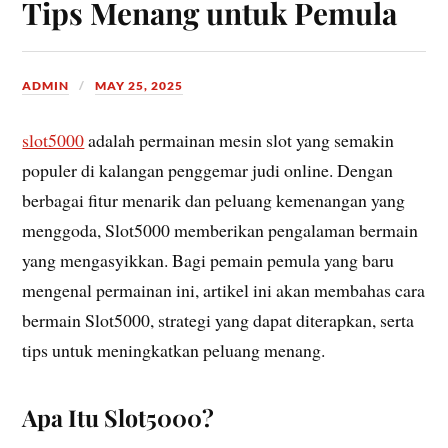
Tips Menang untuk Pemula
ADMIN
MAY 25, 2025
slot5000
adalah permainan mesin slot yang semakin
populer di kalangan penggemar judi online. Dengan
berbagai fitur menarik dan peluang kemenangan yang
menggoda, Slot5000 memberikan pengalaman bermain
yang mengasyikkan. Bagi pemain pemula yang baru
mengenal permainan ini, artikel ini akan membahas cara
bermain Slot5000, strategi yang dapat diterapkan, serta
tips untuk meningkatkan peluang menang.
Apa Itu Slot5000?