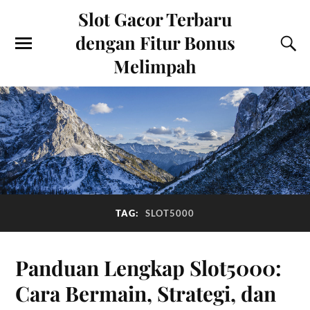
Slot Gacor Terbaru
dengan Fitur Bonus
Melimpah
TAG:
SLOT5000
Panduan Lengkap Slot5000:
Cara Bermain, Strategi, dan