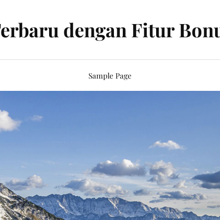
Terbaru dengan Fitur Bo
Sample Page