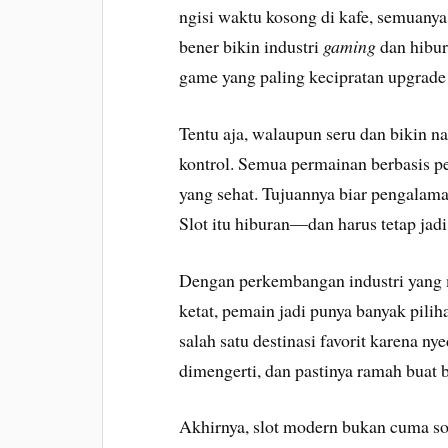
ngisi waktu kosong di kafe, semuanya
bener bikin industri
gaming
dan hibura
game yang paling kecipratan upgrade 
Tentu aja, walaupun seru dan bikin n
kontrol. Semua permainan berbasis p
yang sehat. Tujuannya biar pengalama
Slot itu hiburan—dan harus tetap jadi
Dengan perkembangan industri yang 
ketat, pemain jadi punya banyak pilih
salah satu destinasi favorit karena 
dimengerti, dan pastinya ramah buat 
Akhirnya, slot modern bukan cuma so