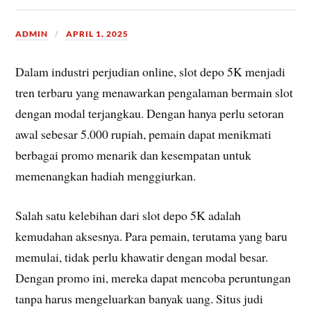
ADMIN
APRIL 1, 2025
Dalam industri perjudian online, slot depo 5K menjadi
tren terbaru yang menawarkan pengalaman bermain slot
dengan modal terjangkau. Dengan hanya perlu setoran
awal sebesar 5.000 rupiah, pemain dapat menikmati
berbagai promo menarik dan kesempatan untuk
memenangkan hadiah menggiurkan.
Salah satu kelebihan dari slot depo 5K adalah
kemudahan aksesnya. Para pemain, terutama yang baru
memulai, tidak perlu khawatir dengan modal besar.
Dengan promo ini, mereka dapat mencoba peruntungan
tanpa harus mengeluarkan banyak uang. Situs judi