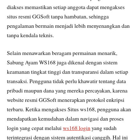
diakses memastikan setiap anggota dapat mengakses
situs resmi GGSoft tanpa hambatan, sehingga
pengalaman bermain menjadi lebih menyenangkan dan
tanpa kendala teknis.
Selain menawarkan beragam permainan menarik,
Sabung Ayam WS168 juga dikenal dengan sistem
keamanan tingkat tinggi dan transparansi dalam setiap
transaksi. Pengguna tidak perlu khawatir tentang data
pribadi maupun dana yang mereka percayakan, karena
website resmi GGSoft menerapkan protokol enkripsi
terbaru. Ketika mengakses Situs ws168, pengguna akan
mendapatkan kemudahan dalam navigasi dan proses
login yang cepat melalui
ws168 login
yang sudah
terintegrasi dengan sistem autentikasi canggih. Hal ini