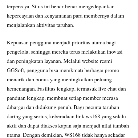
terpercaya. Situs ini benar-benar mengedepankan
kepercayaan dan kenyamanan para membernya dalam
menjalankan aktivitas taruhan.
Kepuasan pengguna menjadi prioritas utama bagi
pengelola, sehingga mereka terus melakukan inovasi
dan peningkatan layanan. Melalui website resmi
GGSoft, pengguna bisa menikmati berbagai promo
menarik dan bonus yang meningkatkan peluang
kemenangan. Fasilitas lengkap, termasuk live chat dan
panduan lengkap, membuat setiap member merasa
dihargai dan didukung penuh. Bagi pecinta taruhan
daring yang serius, keberadaan link ws168 yang selalu
aktif dan dapat diakses kapan saja menjadi nilai tambah
utama. Dengan demikian, WS168 tidak hanya sekadar