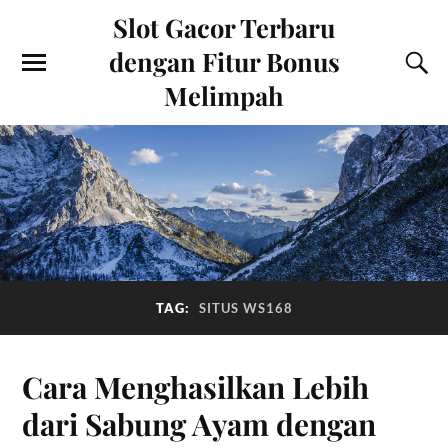
Slot Gacor Terbaru
dengan Fitur Bonus
Melimpah
TAG:
SITUS WS168
Cara Menghasilkan Lebih
dari Sabung Ayam dengan