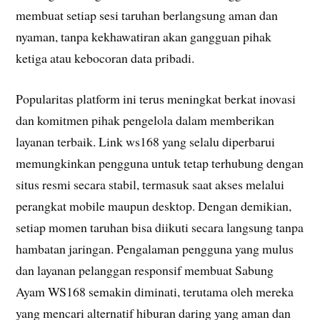
membuat setiap sesi taruhan berlangsung aman dan
nyaman, tanpa kekhawatiran akan gangguan pihak
ketiga atau kebocoran data pribadi.
Popularitas platform ini terus meningkat berkat inovasi
dan komitmen pihak pengelola dalam memberikan
layanan terbaik. Link ws168 yang selalu diperbarui
memungkinkan pengguna untuk tetap terhubung dengan
situs resmi secara stabil, termasuk saat akses melalui
perangkat mobile maupun desktop. Dengan demikian,
setiap momen taruhan bisa diikuti secara langsung tanpa
hambatan jaringan. Pengalaman pengguna yang mulus
dan layanan pelanggan responsif membuat Sabung
Ayam WS168 semakin diminati, terutama oleh mereka
yang mencari alternatif hiburan daring yang aman dan