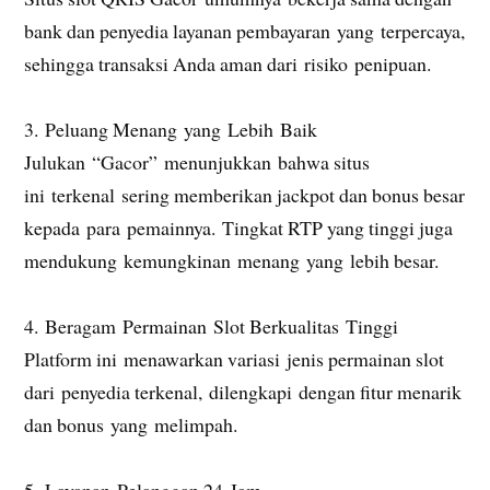
bank dan penyedia layanan pembayaran yang terpercaya,
sehingga transaksi Anda aman dari risiko penipuan.
3. Peluang Menang yang Lebih Baik
Julukan “Gacor” menunjukkan bahwa situs
ini terkenal sering memberikan jackpot dan bonus besar
kepada para pemainnya. Tingkat RTP yang tinggi juga
mendukung kemungkinan menang yang lebih besar.
4. Beragam Permainan Slot Berkualitas Tinggi
Platform ini menawarkan variasi jenis permainan slot
dari penyedia terkenal, dilengkapi dengan fitur menarik
dan bonus yang melimpah.