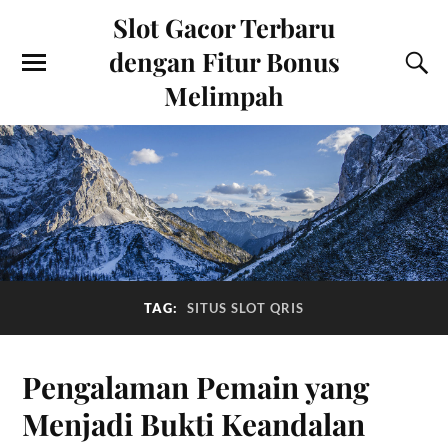
Slot Gacor Terbaru
dengan Fitur Bonus
Melimpah
TAG:
SITUS SLOT QRIS
Pengalaman Pemain yang
Menjadi Bukti Keandalan