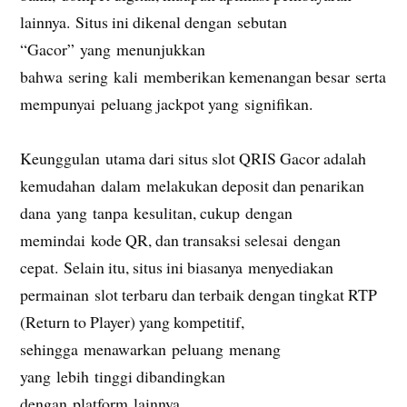
lainnya. Situs ini dikenal dengan sebutan
“Gacor” yang menunjukkan
bahwa sering kali memberikan kemenangan besar serta
mempunyai peluang jackpot yang signifikan.
Keunggulan utama dari situs slot QRIS Gacor adalah
kemudahan dalam melakukan deposit dan penarikan
dana yang tanpa kesulitan, cukup dengan
memindai kode QR, dan transaksi selesai dengan
cepat. Selain itu, situs ini biasanya menyediakan
permainan slot terbaru dan terbaik dengan tingkat RTP
(Return to Player) yang kompetitif,
sehingga menawarkan peluang menang
yang lebih tinggi dibandingkan
dengan platform lainnya.