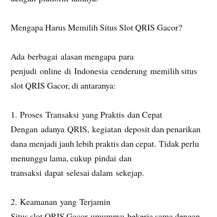
Mengapa Harus Memilih Situs Slot QRIS Gacor?
Ada berbagai alasan mengapa para
penjudi online di Indonesia cenderung memilih situs
slot QRIS Gacor, di antaranya:
1. Proses Transaksi yang Praktis dan Cepat
Dengan adanya QRIS, kegiatan deposit dan penarikan
dana menjadi jauh lebih praktis dan cepat. Tidak perlu
menunggu lama, cukup pindai dan
transaksi dapat selesai dalam sekejap.
2. Keamanan yang Terjamin
Situs slot QRIS Gacor umumnya bekerja sama dengan