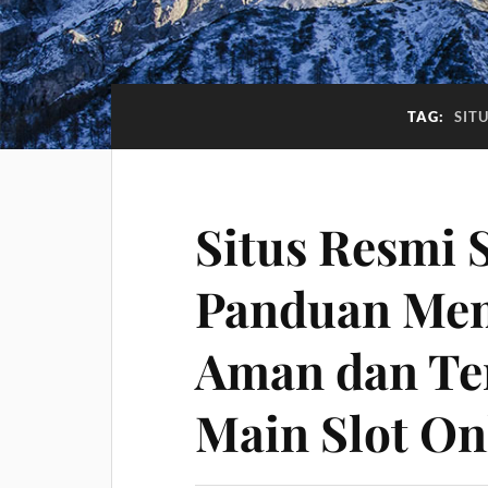
TAG:
SIT
Situs Resmi 
Panduan Mem
Aman dan Te
Main Slot On