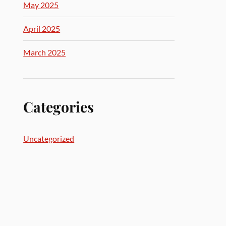
May 2025
April 2025
March 2025
Categories
Uncategorized