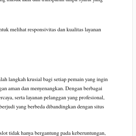
tuk melihat responsivitas dan kualitas layanan
lah langkah krusial bagi setiap pemain yang ingin
ngan aman dan menyenangkan. Dengan berbagai
rcaya, serta layanan pelanggan yang profesional,
erjudi yang berbeda dibandingkan dengan situs
slot tidak hanya bergantung pada keberuntungan,