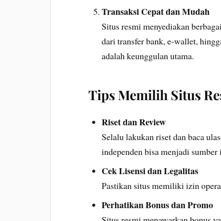
Transaksi Cepat dan Mudah
Situs resmi menyediakan berbaga
dari transfer bank, e-wallet, hing
adalah keunggulan utama.
Tips Memilih Situs Re
Riset dan Review
Selalu lakukan riset dan baca ula
independen bisa menjadi sumber i
Cek Lisensi dan Legalitas
Pastikan situs memiliki izin operas
Perhatikan Bonus dan Promo
Situs resmi menawarkan bonus yan