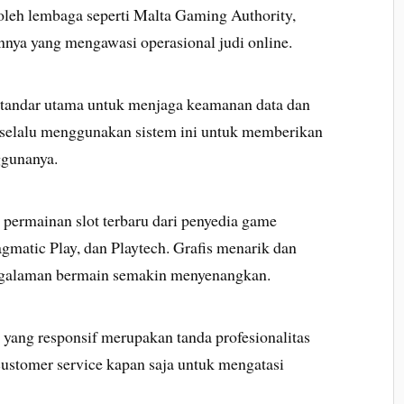
an oleh lembaga seperti Malta Gaming Authority,
nya yang mengawasi operasional judi online.
standar utama untuk menjaga keamanan data dan
ru selalu menggunakan sistem ini untuk memberikan
ggunanya.
 permainan slot terbaru dari penyedia game
gmatic Play, dan Playtech. Grafis menarik dan
ngalaman bermain semakin menyenangkan.
yang responsif merupakan tanda profesionalitas
ustomer service kapan saja untuk mengatasi