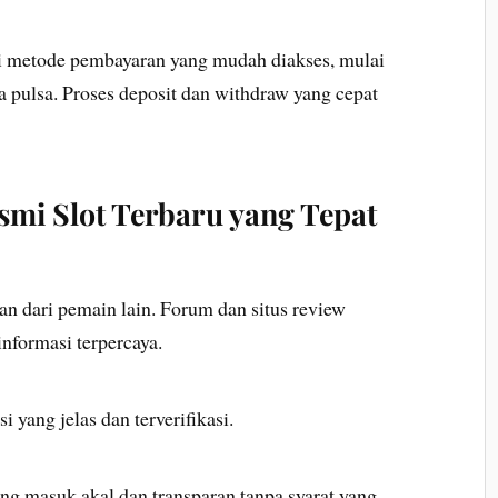
i metode pembayaran yang mudah diakses, mulai
ga pulsa. Proses deposit dan withdraw yang cepat
smi Slot Terbaru yang Tepat
san dari pemain lain. Forum dan situs review
nformasi terpercaya.
i yang jelas dan terverifikasi.
g masuk akal dan transparan tanpa syarat yang