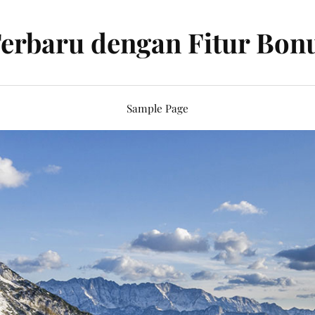
Terbaru dengan Fitur Bo
Sample Page