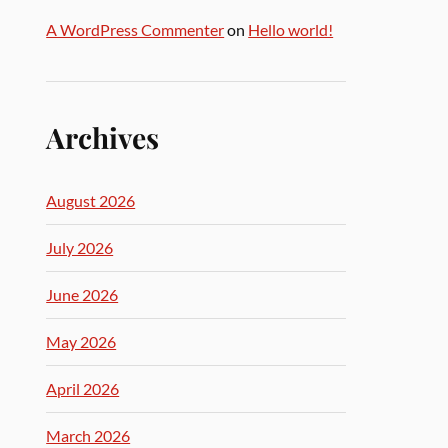
A WordPress Commenter
on
Hello world!
Archives
August 2026
July 2026
June 2026
May 2026
April 2026
March 2026