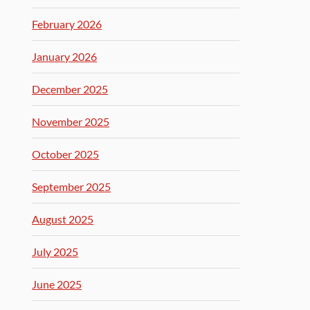
February 2026
January 2026
December 2025
November 2025
October 2025
September 2025
August 2025
July 2025
June 2025