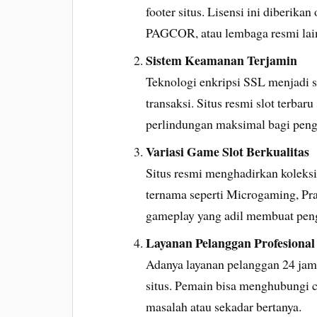
footer situs. Lisensi ini diberik
PAGCOR, atau lembaga resmi lain
Sistem Keamanan Terjamin
Teknologi enkripsi SSL menjadi 
transaksi. Situs resmi slot terba
perlindungan maksimal bagi pen
Variasi Game Slot Berkualitas
Situs resmi menghadirkan koleksi
ternama seperti Microgaming, Pra
gameplay yang adil membuat pe
Layanan Pelanggan Profesional
Adanya layanan pelanggan 24 jam 
situs. Pemain bisa menghubungi c
masalah atau sekadar bertanya.