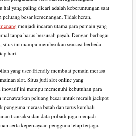
tu hal yang paling dicari adalah keberuntungan saat
 peluang besar kemenangan. Tidak heran,
g menang
menjadi incaran utama para pemain yang
mal tanpa harus bersusah payah. Dengan berbagai
n, situs ini mampu memberikan sensasi berbeda
ap hari.
pilan yang user-friendly membuat pemain merasa
ainan slot. Situs judi slot online yang
n inovatif ini mampu memenuhi kebutuhan para
an menawarkan peluang besar untuk meraih jackpot
yak pengguna merasa betah dan terus kembali
an transaksi dan data pribadi juga menjadi
an serta kepercayaan pengguna tetap terjaga.