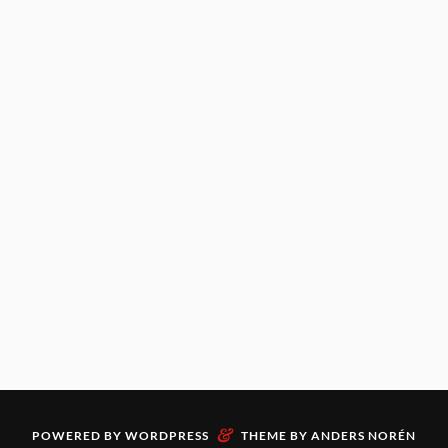
&
POWERED BY
WORDPRESS
THEME BY
ANDERS NORÉN