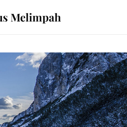
nus Melimpah