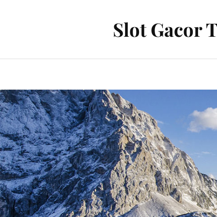
Slot Gacor 