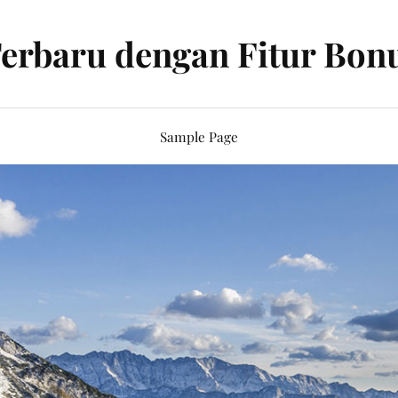
Terbaru dengan Fitur Bo
Sample Page