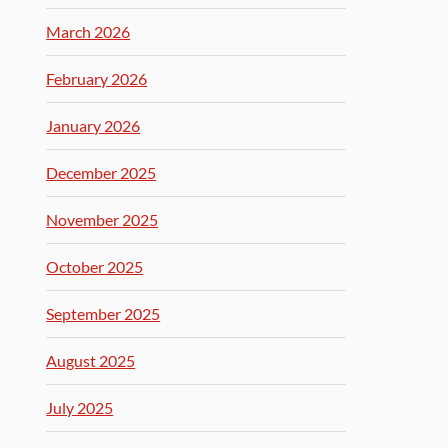
March 2026
February 2026
January 2026
December 2025
November 2025
October 2025
September 2025
August 2025
July 2025