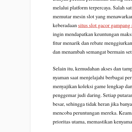
melalui platform terpercaya. Salah sa
memutar mesin slot yang menawarkan
keberadaan
situs slot gacor gampan
ingin mendapatkan keuntungan maksi
fitur menarik dan rebate menggiurka
dan menambah semangat bermain seti
Selain itu, kemudahan akses dan tam
nyaman saat menjelajahi berbagai perm
menyajikan koleksi game lengkap da
penggemar judi daring. Setiap putar
besar, sehingga tidak heran jika ban
mencoba peruntungan mereka. Keaman
prioritas utama, memastikan kenyaman