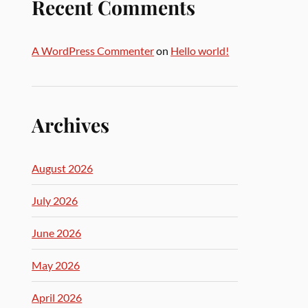
Recent Comments
A WordPress Commenter
on
Hello world!
Archives
August 2026
July 2026
June 2026
May 2026
April 2026