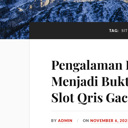
TAG:
SIT
Pengalaman 
Menjadi Bukt
Slot Qris Ga
BY
ADMIN
ON
NOVEMBER 6, 202