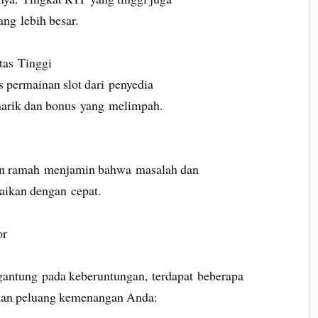
g lebih besar.
tas Tinggi
s permainan slot dari penyedia
enarik dan bonus yang melimpah.
dan ramah menjamin bahwa masalah dan
saikan dengan cepat.
or
gantung pada keberuntungan, terdapat beberapa
kan peluang kemenangan Anda: