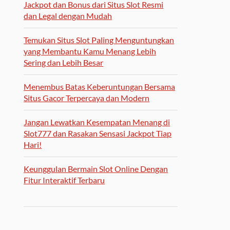
Jackpot dan Bonus dari Situs Slot Resmi
dan Legal dengan Mudah
Temukan Situs Slot Paling Menguntungkan
yang Membantu Kamu Menang Lebih
Sering dan Lebih Besar
Menembus Batas Keberuntungan Bersama
Situs Gacor Terpercaya dan Modern
Jangan Lewatkan Kesempatan Menang di
Slot777 dan Rasakan Sensasi Jackpot Tiap
Hari!
Keunggulan Bermain Slot Online Dengan
Fitur Interaktif Terbaru