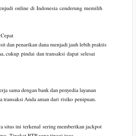
enjudi online di Indonesia cenderung memilih
 Cepat
t dan penarikan dana menjadi jauh lebih praktis
, cukup pindai dan transaksi dapat selesai
rja sama dengan bank dan penyedia layanan
a transaksi Anda aman dari risiko penipuan.
situs ini terkenal sering memberikan jackpot
ya. Tingkat RTP yang tinggi juga