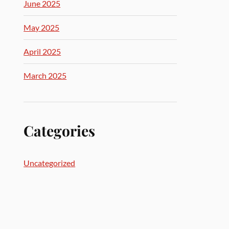
June 2025
May 2025
April 2025
March 2025
Categories
Uncategorized