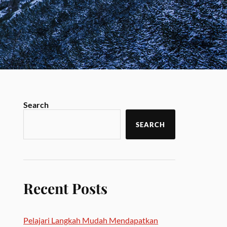
Search
SEARCH
Recent Posts
Pelajari Langkah Mudah Mendapatkan