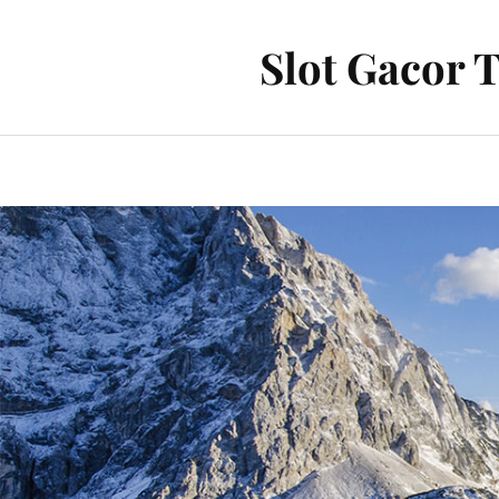
Slot Gacor 