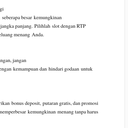
gi
an seberapa besar kemungkinan
angka panjang. Pilihlah slot dengan RTP
eluang menang Anda.
ngan, jangan
 dengan kemampuan dan hindari godaan untuk
ikan bonus deposit, putaran gratis, dan promosi
k memperbesar kemungkinan menang tanpa harus