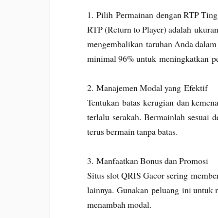
1. Pilih Permainan dengan RTP Ting
RTP (Return to Player) adalah ukur
mengembalikan taruhan Anda dalam j
minimal 96% untuk meningkatkan p
2. Manajemen Modal yang Efektif
Tentukan batas kerugian dan kemena
terlalu serakah. Bermainlah sesuai
terus bermain tanpa batas.
3. Manfaatkan Bonus dan Promosi
Situs slot QRIS Gacor sering member
lainnya. Gunakan peluang ini untu
menambah modal.