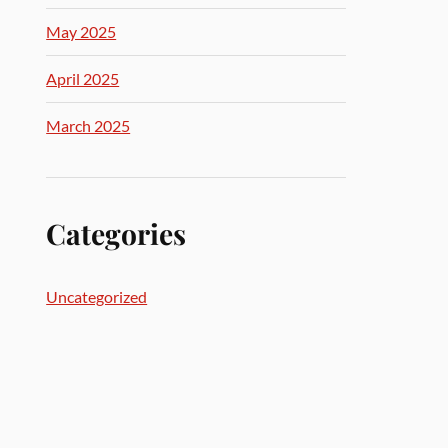
May 2025
April 2025
March 2025
Categories
Uncategorized