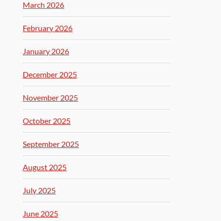
March 2026
February 2026
January 2026
December 2025
November 2025
October 2025
September 2025
August 2025
July 2025
June 2025