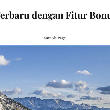
Terbaru dengan Fitur Bo
Sample Page