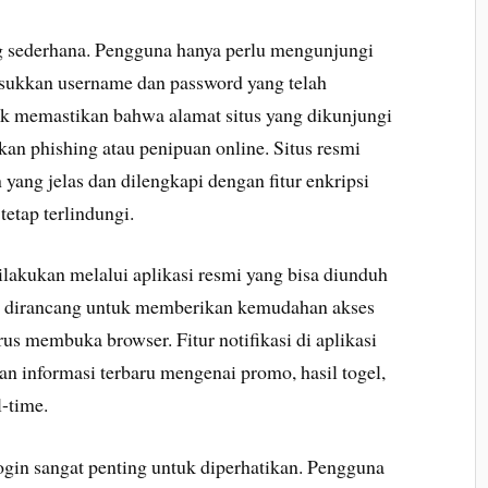
ng sederhana. Pengguna hanya perlu mengunjungi
sukkan username dan password yang telah
uk memastikan bahwa alamat situs yang dikunjungi
akan phishing atau penipuan online. Situs resmi
yang jelas dan dilengkapi dengan fitur enkripsi
tetap terlindungi.
dilakukan melalui aplikasi resmi yang bisa diunduh
ni dirancang untuk memberikan kemudahan akses
rus membuka browser. Fitur notifikasi di aplikasi
 informasi terbaru mengenai promo, hasil togel,
l-time.
in sangat penting untuk diperhatikan. Pengguna