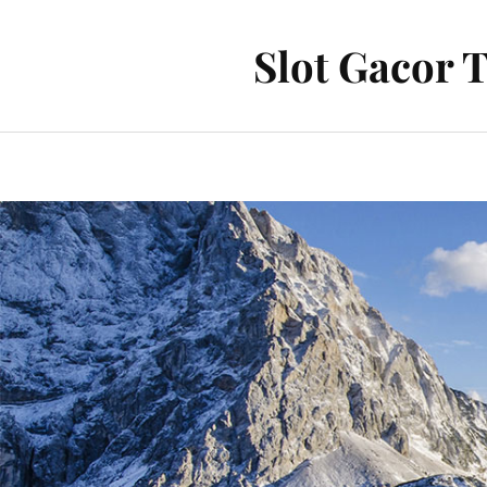
Slot Gacor 