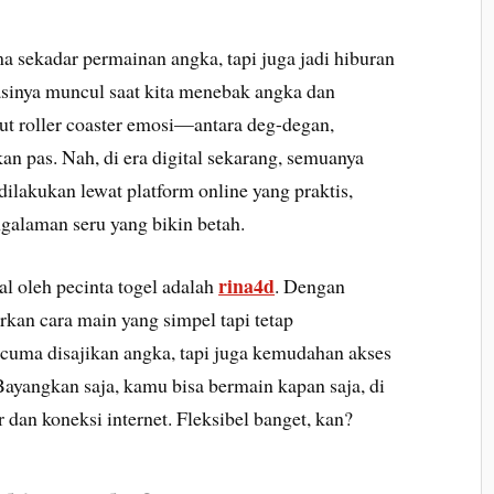
a sekadar permainan angka, tapi juga jadi hiburan
asinya muncul saat kita menebak angka dan
kut roller coaster emosi—antara deg-degan,
an pas. Nah, di era digital sekarang, semuanya
dilakukan lewat platform online yang praktis,
galaman seru yang bikin betah.
rina4d
al oleh pecinta togel adalah
. Dengan
kan cara main yang simpel tapi tetap
cuma disajikan angka, tapi juga kemudahan akses
 Bayangkan saja, kamu bisa bermain kapan saja, di
 dan koneksi internet. Fleksibel banget, kan?