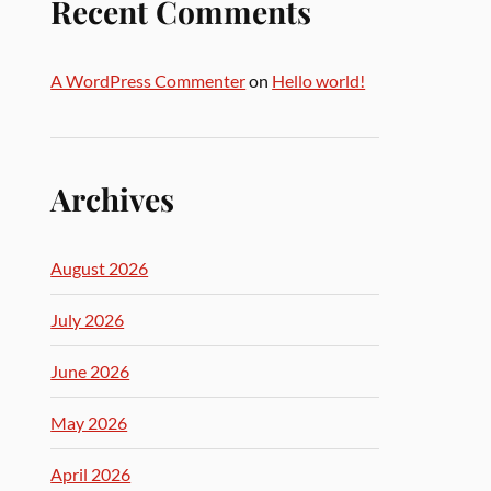
Recent Comments
A WordPress Commenter
on
Hello world!
Archives
August 2026
July 2026
June 2026
May 2026
April 2026