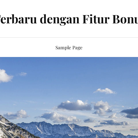
Terbaru dengan Fitur Bo
Sample Page