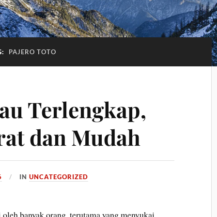
G:
PAJERO TOTO
cau Terlengkap,
rat dan Mudah
6
IN
UNCATEGORIZED
i oleh banyak orang, terutama yang menyukai