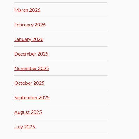
March 2026
February 2026
January 2026
December 2025
November 2025
October 2025
September 2025
August 2025
July 2025