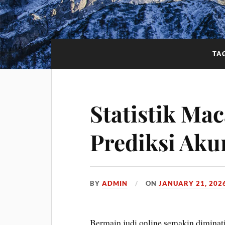
TA
Statistik Ma
Prediksi Aku
BY
ADMIN
ON
JANUARY 21, 202
Bermain judi online semakin diminat